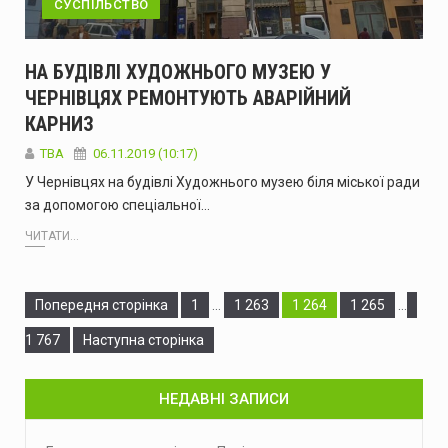
СУСПІЛЬСТВО
НА БУДІВЛІ ХУДОЖНЬОГО МУЗЕЮ У
ЧЕРНІВЦЯХ РЕМОНТУЮТЬ АВАРІЙНИЙ
КАРНИЗ
TBA
06.11.2019 (10:17)
У Чернівцях на будівлі Художнього музею біля міської ради
за допомогою спеціальної…
ЧИТАТИ...
Сторінка
Сторінка
Сторінка
Сторінка
Стор
Попередня сторінка
1
…
1 263
1 264
1 265
…
1 767
Наступна сторінка
НЕДАВНІ ЗАПИСИ