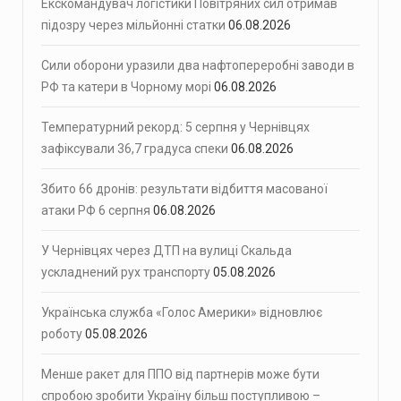
Екскомандувач логістики Повітряних сил отримав
підозру через мільйонні статки
06.08.2026
Сили оборони уразили два нафтопереробні заводи в
РФ та катери в Чорному морі
06.08.2026
Температурний рекорд: 5 серпня у Чернівцях
зафіксували 36,7 градуса спеки
06.08.2026
Збито 66 дронів: результати відбиття масованої
атаки РФ 6 серпня
06.08.2026
У Чернівцях через ДТП на вулиці Скальда
ускладнений рух транспорту
05.08.2026
Українська служба «Голос Америки» відновлює
роботу
05.08.2026
Менше ракет для ППО від партнерів може бути
спробою зробити Україну більш поступливою –