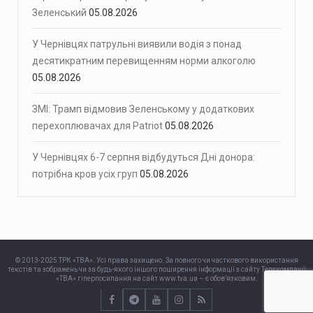
Зеленський
05.08.2026
У Чернівцях патрульні виявили водія з понад
десятикратним перевищенням норми алкоголю
05.08.2026
ЗМІ: Трамп відмовив Зеленському у додаткових
перехоплювачах для Patriot
05.08.2026
У Чернівцях 6-7 серпня відбудуться Дні донора:
потрібна кров усіх груп
05.08.2026
© 2013-2025 ТРК «ТВА». Усі права захищено. За повного чи часткового використання
текстів та зображень чи за будь-якого іншого поширення інформації з сайту Телекомпанії
«ТВА» гіперпосилання на сайт www.tva.ua – є обов’язковим.