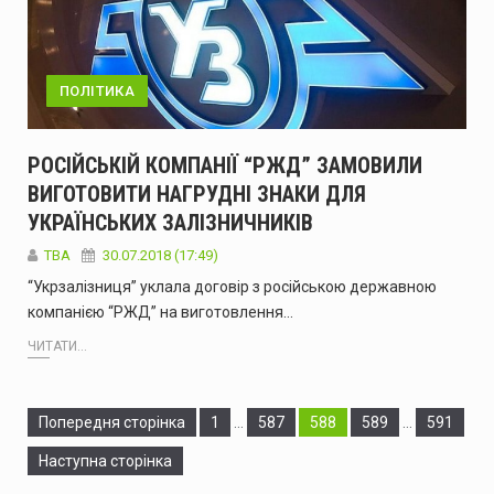
ПОЛІТИКА
РОСІЙСЬКІЙ КОМПАНІЇ “РЖД” ЗАМОВИЛИ
ВИГОТОВИТИ НАГРУДНІ ЗНАКИ ДЛЯ
УКРАЇНСЬКИХ ЗАЛІЗНИЧНИКІВ
TBA
30.07.2018 (17:49)
“Укрзалізниця” уклала договір з російською державною
компанією “РЖД” на виготовлення…
ЧИТАТИ...
Сторінка
Сторінка
Сторінка
Сторінка
Сторінка
Попередня сторінка
1
…
587
588
589
…
591
Наступна сторінка