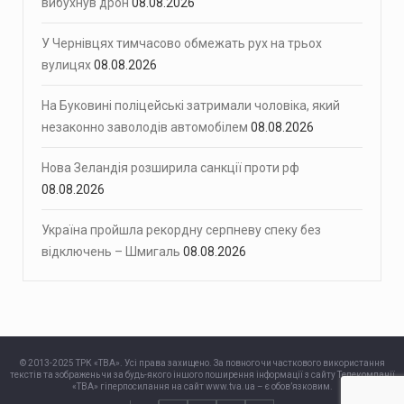
вибухнув дрон
08.08.2026
У Чернівцях тимчасово обмежать рух на трьох
вулицях
08.08.2026
На Буковині поліцейські затримали чоловіка, який
незаконно заволодів автомобілем
08.08.2026
Нова Зеландія розширила санкції проти рф
08.08.2026
Україна пройшла рекордну серпневу спеку без
відключень – Шмигаль
08.08.2026
© 2013-2025 ТРК «ТВА». Усі права захищено. За повного чи часткового використання
текстів та зображень чи за будь-якого іншого поширення інформації з сайту Телекомпанії
«ТВА» гіперпосилання на сайт www.tva.ua – є обов’язковим.