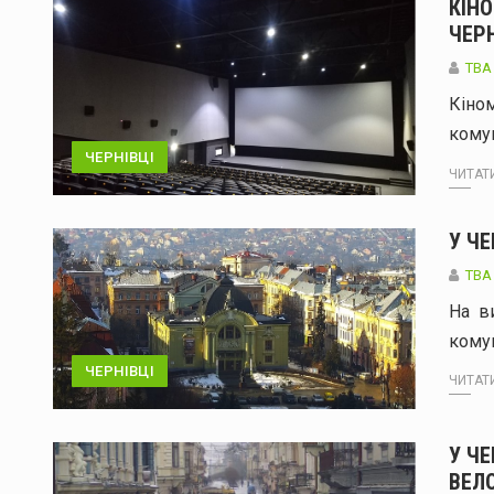
КІН
ЧЕР
TBA
Кіном
кому
ЧЕРНІВЦІ
ЧИТАТИ
У Ч
TBA
На в
комун
ЧЕРНІВЦІ
ЧИТАТИ
У Ч
ВЕЛО