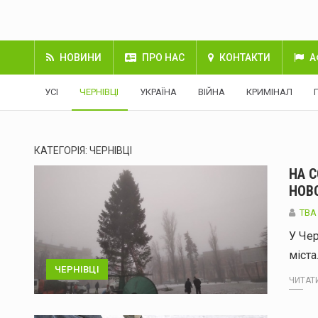
НОВИНИ
ПРО НАС
КОНТАКТИ
А
УСІ
ЧЕРНІВЦІ
УКРАЇНА
ВІЙНА
КРИМІНАЛ
КАТЕГОРІЯ:
ЧЕРНІВЦІ
НА 
НОВ
TBA
У Чер
міста
ЧЕРНІВЦІ
ЧИТАТИ