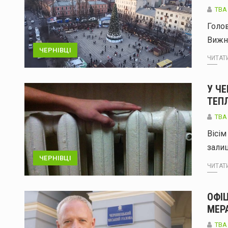
TBA
Голов
Вижн
ЧЕРНІВЦІ
ЧИТАТИ
У Ч
ТЕПЛ
TBA
Вісім
залиш
ЧЕРНІВЦІ
ЧИТАТИ
ОФІЦ
МЕРА
TBA