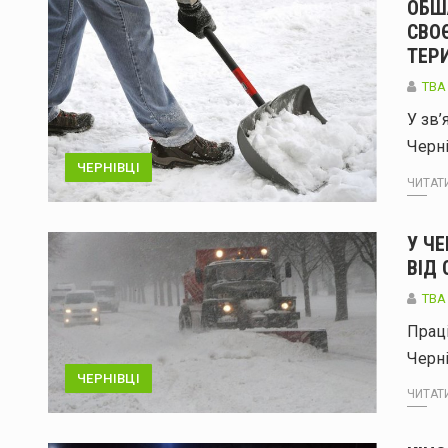
ОБШ
СВО
ТЕР
TBA
У зв’
Черн
ЧЕРНІВЦІ
ЧИТАТИ
У Ч
ВІД 
TBA
Прац
Черн
ЧЕРНІВЦІ
ЧИТАТИ