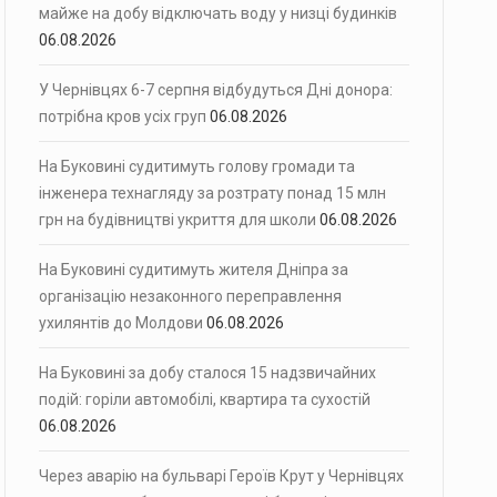
майже на добу відключать воду у низці будинків
06.08.2026
У Чернівцях 6-7 серпня відбудуться Дні донора:
потрібна кров усіх груп
06.08.2026
На Буковині судитимуть голову громади та
інженера технагляду за розтрату понад 15 млн
грн на будівництві укриття для школи
06.08.2026
На Буковині судитимуть жителя Дніпра за
організацію незаконного переправлення
ухилянтів до Молдови
06.08.2026
На Буковині за добу сталося 15 надзвичайних
подій: горіли автомобілі, квартира та сухостій
06.08.2026
Через аварію на бульварі Героїв Крут у Чернівцях