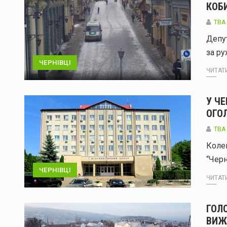
КОБ
TBA
Депу
за ру
ЧЕРНІВЦІ
ЧИТАТИ
У Ч
ОГО
TBA
Коле
“Чер
ЧЕРНІВЦІ
ЧИТАТИ
ГОЛ
ВИЖ