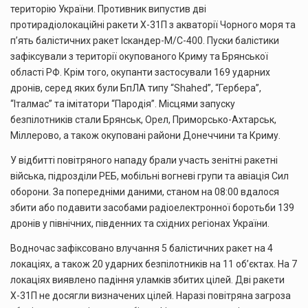
територію України. Противник випустив дві
протирадіолокаційні ракети Х-31П з акваторії Чорного моря та
п’ять балістичних ракет Іскандер-М/С-400. Пуски балістики
зафіксували з території окупованого Криму та Брянської
області РФ. Крім того, окупанти застосували 169 ударних
дронів, серед яких були БпЛА типу “Shahed”, “Гербера”,
“Італмас” та імітатори “Пародія”. Місцями запуску
безпілотників стали Брянськ, Орел, Приморсько-Ахтарськ,
Міллерово, а також окуповані райони Донеччини та Криму.
У відбитті повітряного нападу брали участь зенітні ракетні
війська, підрозділи РЕБ, мобільні вогневі групи та авіація Сил
оборони. За попередніми даними, станом на 08:00 вдалося
збити або подавити засобами радіоелектронної боротьби 139
дронів у північних, південних та східних регіонах України.
Водночас зафіксовано влучання 5 балістичних ракет на 4
локаціях, а також 20 ударних безпілотників на 11 об’єктах. На 7
локаціях виявлено падіння уламків збитих цілей. Дві ракети
Х-31П не досягли визначених цілей. Наразі повітряна загроза