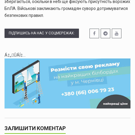
зберігається, оскільки в небі ще фіксують присутність ворожих
БпЛА. Військові закликають громадян суворо дотримуватися
безпекових правил.
ПІДПИШИСЬ НА НАС У СОЦМЕРЕЖАХ:
Á‡„ÛÁÍ‡...
ЗАЛИШИТИ КОМЕНТАР