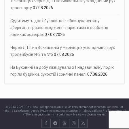
У Чернівцях через ДТП на Вокзальній ускладнений рух
транспорту
07.08.2026
Судитимуть двох буковинців, обвинувачених у
зберіганні і розповсюдженні наркотиків в особливо
великих розмірах
07.08.2026
Через ДТП на Вокзальній у Чернівцях ускладнився рух
тролейбусів №3 та №5
07.08.2026
На Буковині за добу ліквідували 21 надзвичайну подію:
горіли будинки, сухостій і сонячні панелі
07.08.2026
© 2013-2025 ТРК «ТВА». Усі права захищено. За повного чи часткового використання
текстів та зображень чи за будь-якого іншого поширення інформації з сайту Телекомпанії
«ТВА» гіперпосилання на сайт www.tva.ua – є обов’язковим.