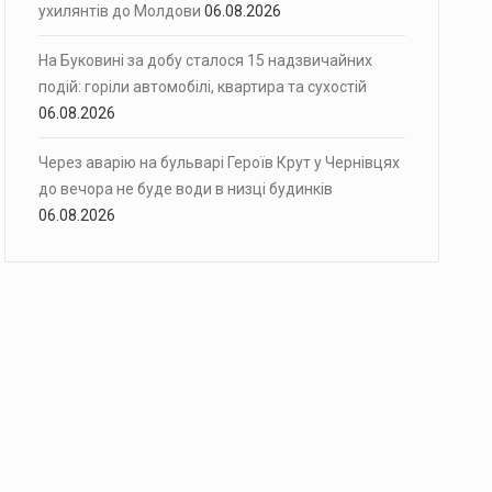
ухилянтів до Молдови
06.08.2026
На Буковині за добу сталося 15 надзвичайних
подій: горіли автомобілі, квартира та сухостій
06.08.2026
Через аварію на бульварі Героїв Крут у Чернівцях
до вечора не буде води в низці будинків
06.08.2026