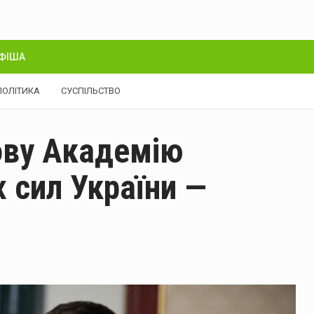
ФІША
ПОЛІТИКА
СУСПІЛЬСТВО
ову Академію
 сил України —