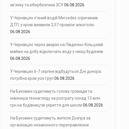
зв’язку та кібербезпеки ЗСУ
06.08.2026
У Чернівцях п’яний водій Mercedes спричинив
ДТП: у крові виявили 2,57 проміле алкоголю
06.08.2026
У Чернівцях через аварію на Південно-Кільцевій
майже на добу відключать воду у низці будинків
06.08.2026
У Чернівцях 6-7 серпня відбудуться Дні донора:
потрібна кров усіх груп
06.08.2026
На Буковині судитимуть голову громади та
інженера технагляду за розтрату понад 15 млн
грн на будівництві укриття для школи
06.08.2026
На Буковині судитимуть жителя Дніпра за
організацію незаконного переправлення