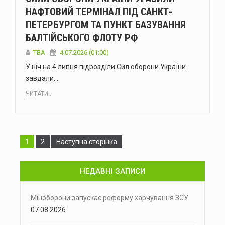
НАФТОВИЙ ТЕРМІНАЛ ПІД САНКТ-
ПЕТЕРБУРГОМ ТА ПУНКТ БАЗУВАННЯ
БАЛТІЙСЬКОГО ФЛОТУ РФ
ТВА
4.07.2026 (01:00)
У ніч на 4 липня підрозділи Сил оборони України
завдали…
ЧИТАТИ...
Сторінка
Сторінка
1
2
Наступна сторінка
НЕДАВНІ ЗАПИСИ
Міноборони запускає реформу харчування ЗСУ
07.08.2026