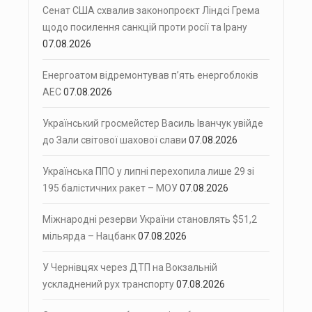
Сенат США схвалив законопроєкт Ліндсі Грема
щодо посилення санкцій проти росії та Ірану
07.08.2026
Енергоатом відремонтував п’ять енергоблоків
АЕС
07.08.2026
Український гросмейстер Василь Іванчук увійде
до Зали світової шахової слави
07.08.2026
Українська ППО у липні перехопила лише 29 зі
195 балістичних ракет – МОУ
07.08.2026
Міжнародні резерви України становлять $51,2
мільярда – Нацбанк
07.08.2026
У Чернівцях через ДТП на Вокзальній
ускладнений рух транспорту
07.08.2026