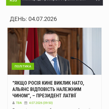
RSS
У Чернівцях через ДТП на Вокзальній ускладнений рух транспорту
Судитимуть двох буковинців, обвинувачених у зберіганні і розповсюдженні наркотиків в особливо великих розмірах
ДЕНЬ:
04.07.2026
Через ДТП на Вокзальній у Чернівцях ускладнився рух тролейбусів №3 та №5
На Буковині за добу ліквідували 21 надзвичайну подію: горіли будинки, сухостій і сонячні панелі
Міноборони запускає реформу харчування ЗСУ
Сенат США схвалив законопроєкт Ліндсі Грема щодо посилення санкцій проти росії та Ірану
Енергоатом відремонтував п’ять енергоблоків АЕС
ПОЛІТИКА
Український гросмейстер Василь Іванчук увійде до Зали світової шахової слави
“ЯКЩО РОСІЯ КИНЕ ВИКЛИК НАТО,
Українська ППО у липні перехопила лише 29 зі 195 балістичних ракет – МОУ
АЛЬЯНС ВІДПОВІСТЬ НАЛЕЖНИМ
ЧИНОМ”, – ПРЕЗИДЕНТ ЛАТВІЇ
Міжнародні резерви України становлять $51,2 мільярда - Нацбанк
ТВА
4.07.2026 (09:50)