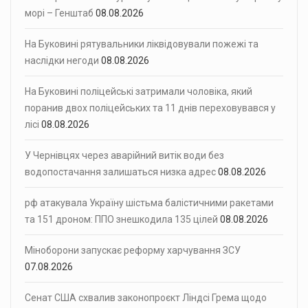
морі – Генштаб
08.08.2026
На Буковині рятувальники ліквідовували пожежі та
наслідки негоди
08.08.2026
На Буковині поліцейські затримали чоловіка, який
поранив двох поліцейських та 11 днів переховувався у
лісі
08.08.2026
У Чернівцях через аварійний витік води без
водопостачання залишаться низка адрес
08.08.2026
рф атакувала Україну шістьма балістичними ракетами
та 151 дроном: ППО знешкодила 135 цілей
08.08.2026
Міноборони запускає реформу харчування ЗСУ
07.08.2026
Сенат США схвалив законопроєкт Ліндсі Грема щодо