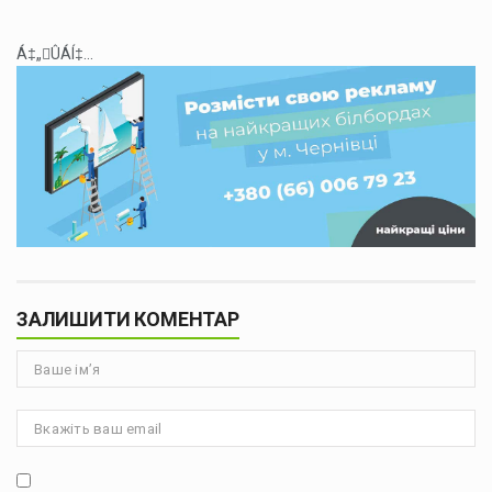
Á‡„ÛÁÍ‡...
ЗАЛИШИТИ КОМЕНТАР