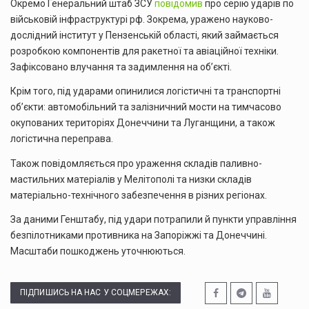
Окремо Генеральний штаб ЗСУ
повідомив
про серію ударів по
військовій інфраструктурі рф. Зокрема, уражено науково-
дослідний інститут у Пензенській області, який займається
розробкою компонентів для ракетної та авіаційної техніки.
Зафіксовано влучання та задимлення на об’єкті.
Крім того, під ударами опинилися логістичні та транспортні
об’єкти: автомобільний та залізничний мости на тимчасово
окупованих територіях Донеччини та Луганщини, а також
логістична переправа.
Також повідомляється про ураження складів паливно-
мастильних матеріалів у Мелітополі та низки складів
матеріально-технічного забезпечення в різних регіонах.
За даними Генштабу, під удари потрапили й пункти управління
безпілотниками противника на Запоріжжі та Донеччині.
Масштаби пошкоджень уточнюються.
ПІДПИШИСЬ НА НАС У СОЦМЕРЕЖАХ: