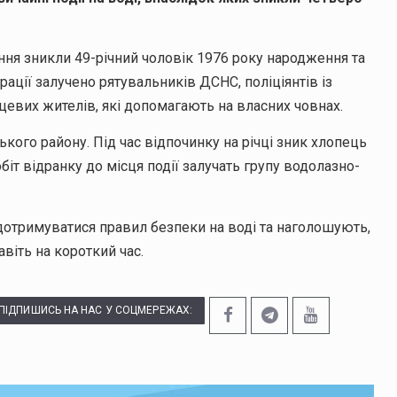
ння зникли 49-річний чоловік 1976 року народження та
ації залучено рятувальників ДСНС, поліціянтів із
цевих жителів, які допомагають на власних човнах.
ого району. Під час відпочинку на річці зник хлопець
т відранку до місця події залучать групу водолазно-
отримуватися правил безпеки на воді та наголошують,
віть на короткий час.
ПІДПИШИСЬ НА НАС У СОЦМЕРЕЖАХ: