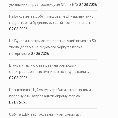
ускладнився рух тролейбусів №3 та №5
07.08.2026
На Буковині за добу ліквідували 21 надзвичайну
подію: горіли будинки, сухостій і сонячні панелі
07.08.2026
На Буковині затримали чоловіка, який вимагав 50
тисяч доларів неіснуючого боргу та побив
потерпілого
07.08.2026
В Україні змінюють правила розподілу
електроенергії: що зміниться влітку та взимку
07.08.2026
Працівників ТЦК хочуть зробити впізнаваними:
пропонують запровадити окрему форму
07.08.2026
СБУ та ДБР заблокували 4 нові схеми для