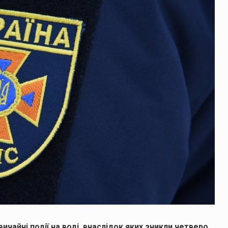
вичайні події на воді, внаслідок яких зникли четверо