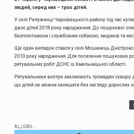
людей, серед них – троє дітей.
У селі Репужинці Чернівецького району під час купа
двоє дітей 2018 року народження. До пошукової опер
безпілотником і службовим собакою, медиків та міс
Ще один випадок стався у селі Мошанець Дністровськ
2010 року народження. Для посилення пошукових робі
рятувальних робіт ДСНС із Хмельницької області.
Рятувальники вкотре закликають громадян суворо д
що дітей не можна залишати без нагляду дорослих на
Á‡„ÛÁÍ‡...