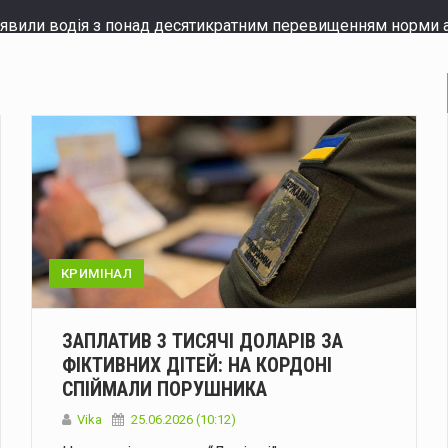
виявили водія з понад десятикратним перевищенням норми
енському у додаткових перехоплювачах для Patriot
През
ідбудуться Дні донора: потрібна кров усіх груп
6 та 7 серп
народний канал постачання психотропів: вилучено наркотик
а нафтопереробні заводи в РФ та катери в Чорному морі
 серпня у Чернівцях зафіксували 36,7 градуса спеки
Спека
ати відбиття масованої атаки РФ 6 серпня
КРИМІНАЛ
Під час масовано
а вулиці Скальда ускладнений рух транспорту
У Чернівцях
ЗАПЛАТИВ 3 ТИСЯЧІ ДОЛАРІВ ЗА
ос Америки» відновлює роботу
ФІКТИВНИХ ДІТЕЙ: НА КОРДОНІ
Керівництво мовника «Голос 
СПІЙМАЛИ ПОРУШНИКА
д партнерів може бути спробою зробити Україну більш по
Vika
25.06.2026 (10:12)