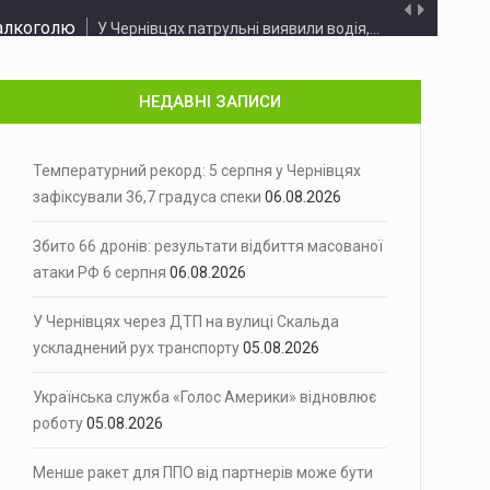
 алкоголю
У Чернівцях патрульні виявили водія,…
идент США Дональд Трамп під…
НЕДАВНІ ЗАПИСИ
ня у…
ів і прекурсорів на понад 40 млн грн
Правоохоронці припинили діяльність транснаціональної наркосхеми,…
Температурний рекорд: 5 серпня у Чернівцях
зафіксували 36,7 градуса спеки
06.08.2026
Українські військові продовжують нищити економічний…
Збито 66 дронів: результати відбиття масованої
. Фото: Укрінформ Аномальна спека…
атаки РФ 6 серпня
06.08.2026
го нічного обстрілу…
У Чернівцях через ДТП на вулиці Скальда
 на вулиці Скальда…
ускладнений рух транспорту
05.08.2026
Америки» ухвалило…
Українська служба «Голос Америки» відновлює
роботу
05.08.2026
ступливою - Зеленський
Президент Володимир Зеленський заявив, що…
Менше ракет для ППО від партнерів може бути