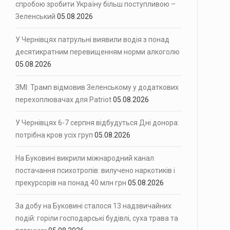
спробою зробити Україну більш поступливою –
Зеленський
05.08.2026
У Чернівцях патрульні виявили водія з понад
десятикратним перевищенням норми алкоголю
05.08.2026
ЗМІ: Трамп відмовив Зеленському у додаткових
перехоплювачах для Patriot
05.08.2026
У Чернівцях 6-7 серпня відбудуться Дні донора:
потрібна кров усіх груп
05.08.2026
На Буковині викрили міжнародний канал
постачання психотропів: вилучено наркотиків і
прекурсорів на понад 40 млн грн
05.08.2026
За добу на Буковині сталося 13 надзвичайних
подій: горіли господарські будівлі, суха трава та