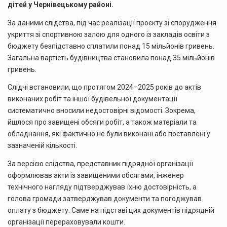
дітей у Чернівецькому районі.
За даними слідства, під час реалізації проєкту зі спорудження
укриття зі спортивною залою для одного із закладів освіти з
бюджету безпідставно сплатили понад 15 мільйонів гривень.
Загальна вартість будівництва становила понад 35 мільйонів
гривень.
Слідчі встановили, що протягом 2024–2025 років до актів
виконаних робіт та іншої будівельної документації
систематично вносили недостовірні відомості. Зокрема,
йшлося про завищені обсяги робіт, а також матеріали та
обладнання, які фактично не були виконані або поставлені у
зазначеній кількості.
За версією слідства, представник підрядної організації
оформлював акти із завищеними обсягами, інженер
технічного нагляду підтверджував їхню достовірність, а
голова громади затверджував документи та погоджував
оплату з бюджету. Саме на підставі цих документів підрядній
організації перераховували кошти.