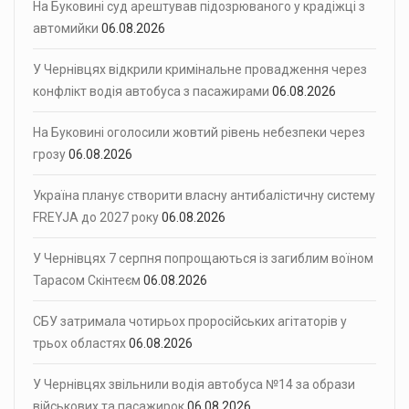
На Буковині суд арештував підозрюваного у крадіжці з
автомийки
06.08.2026
У Чернівцях відкрили кримінальне провадження через
конфлікт водія автобуса з пасажирами
06.08.2026
На Буковині оголосили жовтий рівень небезпеки через
грозу
06.08.2026
Україна планує створити власну антибалістичну систему
FREYJA до 2027 року
06.08.2026
У Чернівцях 7 серпня попрощаються із загиблим воїном
Тарасом Скінтеєм
06.08.2026
СБУ затримала чотирьох проросійських агітаторів у
трьох областях
06.08.2026
У Чернівцях звільнили водія автобуса №14 за образи
військових та пасажирок
06.08.2026