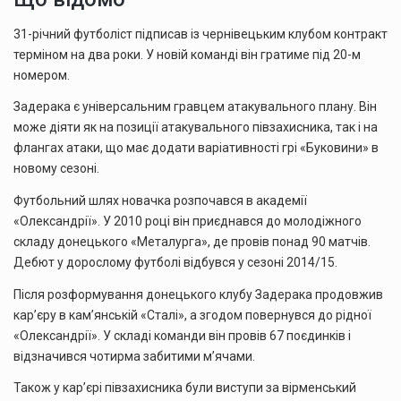
31-річний футболіст підписав із чернівецьким клубом контракт
терміном на два роки. У новій команді він гратиме під 20-м
номером.
Задерака є універсальним гравцем атакувального плану. Він
може діяти як на позиції атакувального півзахисника, так і на
флангах атаки, що має додати варіативності грі «Буковини» в
новому сезоні.
Футбольний шлях новачка розпочався в академії
«Олександрії». У 2010 році він приєднався до молодіжного
складу донецького «Металурга», де провів понад 90 матчів.
Дебют у дорослому футболі відбувся у сезоні 2014/15.
Після розформування донецького клубу Задерака продовжив
кар’єру в кам’янській «Сталі», а згодом повернувся до рідної
«Олександрії». У складі команди він провів 67 поєдинків і
відзначився чотирма забитими м’ячами.
Також у кар’єрі півзахисника були виступи за вірменський