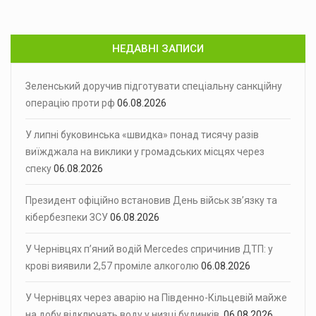
НЕДАВНІ ЗАПИСИ
Зеленський доручив підготувати спеціальну санкційну
операцію проти рф
06.08.2026
У липні буковинська «швидка» понад тисячу разів
виїжджала на виклики у громадських місцях через
спеку
06.08.2026
Президент офіційно встановив День військ зв’язку та
кібербезпеки ЗСУ
06.08.2026
У Чернівцях п’яний водій Mercedes спричинив ДТП: у
крові виявили 2,57 проміле алкоголю
06.08.2026
У Чернівцях через аварію на Південно-Кільцевій майже
на добу відключать воду у низці будинків
06.08.2026