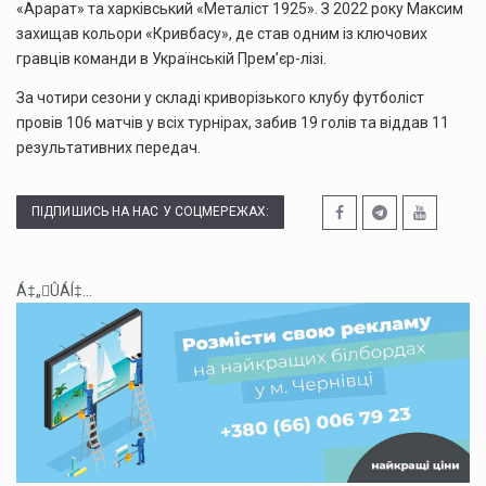
«Арарат» та харківський «Металіст 1925». З 2022 року Максим
захищав кольори «Кривбасу», де став одним із ключових
гравців команди в Українській Прем’єр-лізі.
За чотири сезони у складі криворізького клубу футболіст
провів 106 матчів у всіх турнірах, забив 19 голів та віддав 11
результативних передач.
ПІДПИШИСЬ НА НАС У СОЦМЕРЕЖАХ:
Á‡„ÛÁÍ‡...