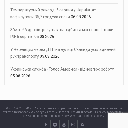
Температурний рекорд: 5 серпня у Чернівцях
зафіксували 36,7 градуса спеки
06.08.2026
Збито 66 дронів: результати відбиття масованої атаки
РФ 6 серпня
06.08.2026
У Чернівцях через ДТП на вулиці Скальда ускладнений
рух транспорту
05.08.2026
Українська служба «Голос Америки» відновлює роботу
05.08.2026
© 2013-2025 ТРК «ТВА». Усі права захищено. За повного чи часткового використання
текстів та зображень чи за будь-якого іншого поширення інформації з сайту Телекомпанії
«ТВА» гіперпосилання на сайт www.tva.ua – є обов’язковим.