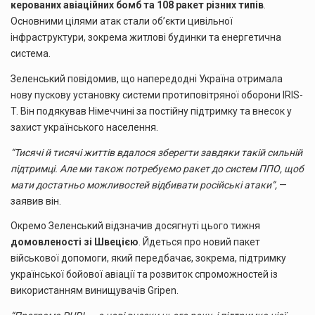
керованих авіаційних бомб та 108 ракет різних типів
.
Основними цілями атак стали об’єкти цивільної
інфраструктури, зокрема житлові будинки та енергетична
система.
Зеленський повідомив, що напередодні Україна отримала
нову пускову установку системи протиповітряної оборони IRIS-
T. Він подякував Німеччині за постійну підтримку та внесок у
захист українського населення.
“Тисячі й тисячі життів вдалося зберегти завдяки такій сильній
підтримці. Але ми також потребуємо ракет до систем ППО, щоб
мати достатньо можливостей відбивати російські атаки”,
—
заявив він.
Окремо Зеленський відзначив досягнуті цього тижня
домовленості зі Швецією
. Йдеться про новий пакет
військової допомоги, який передбачає, зокрема, підтримку
української бойової авіації та розвиток спроможностей із
використанням винищувачів Gripen.