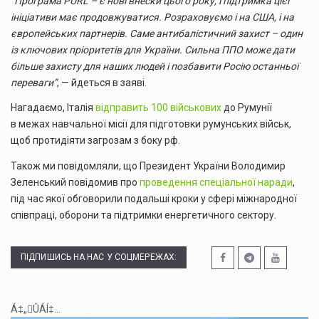
“Програма PURL – є нові внески цього року, і підтримка цієї
ініціативи має продовжуватися. Розраховуємо і на США, і на
європейських партнерів. Саме антибалістичний захист – один
із ключових пріоритетів для України. Сильна ППО може дати
більше захисту для наших людей і позбавити Росію останньої
переваги”
, — йдеться в заяві.
Нагадаємо, Італія
відправить 100 військових
до Румунії
в межах навчальної місії для підготовки румунських військ,
щоб протидіяти загрозам з боку рф.
Також ми повідомляли, що Президент України Володимир
Зеленський повідомив про
проведення спеціальної наради
,
під час якої обговорили подальші кроки у сфері міжнародної
співпраці, оборони та підтримки енергетичного сектору.
ПІДПИШИСЬ НА НАС У СОЦМЕРЕЖАХ:
Á‡„ÛÁÍ‡...