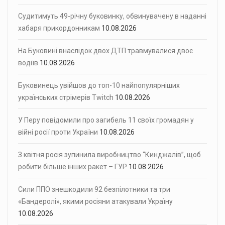
Судитимуть 49-річну буковинку, обвинувачену в наданні
хабаря прикордонникам
10.08.2026
На Буковині внаслідок двох ДТП травмувалися двоє
водіїв
10.08.2026
Буковинець увійшов до топ-10 найпопулярніших
українських стрімерів Twitch
10.08.2026
У Перу повідомили про загибель 11 своїх громадян у
війні росії проти України
10.08.2026
З квітня росія зупинила виробництво “Кинджалів”, щоб
робити більше інших ракет – ГУР
10.08.2026
Сили ППО знешкодили 92 безпілотники та три
«Бандеролі», якими росіяни атакували Україну
10.08.2026