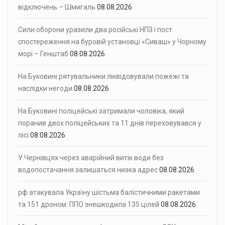
відключень – Шмигаль
08.08.2026
Сили оборони уразили два російські НПЗ і пост
спостереження на буровій установці «Сиваш» у Чорному
морі – Генштаб
08.08.2026
На Буковині рятувальники ліквідовували пожежі та
наслідки негоди
08.08.2026
На Буковині поліцейські затримали чоловіка, який
поранив двох поліцейських та 11 днів переховувався у
лісі
08.08.2026
У Чернівцях через аварійний витік води без
водопостачання залишаться низка адрес
08.08.2026
рф атакувала Україну шістьма балістичними ракетами
та 151 дроном: ППО знешкодила 135 цілей
08.08.2026