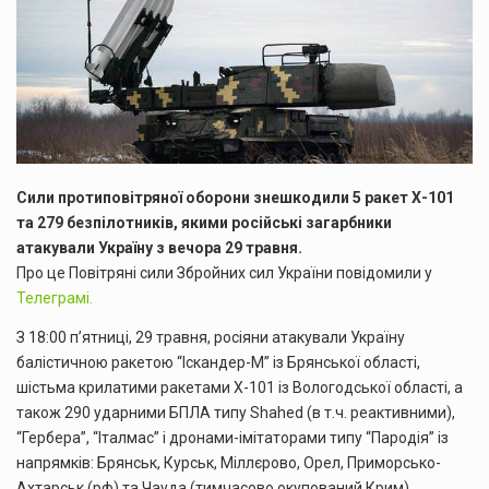
Сили протиповітряної оборони знешкодили 5 ракет Х-101
та 279 безпілотників, якими російські загарбники
атакували Україну з вечора 29 травня.
Про це Повітряні сили Збройних сил України повідомили у
Телеграмі.
З 18:00 п’ятниці, 29 травня, росіяни атакували Україну
балістичною ракетою “Іскандер-М” із Брянської області,
шістьма крилатими ракетами Х-101 із Вологодської області, а
також 290 ударними БПЛА типу Shahed (в т.ч. реактивними),
“Гербера”, “Італмас” і дронами-імітаторами типу “Пародія” із
напрямків: Брянськ, Курськ, Міллєрово, Орел, Приморсько-
Ахтарськ (рф) та Чауда (тимчасово окупований Крим).