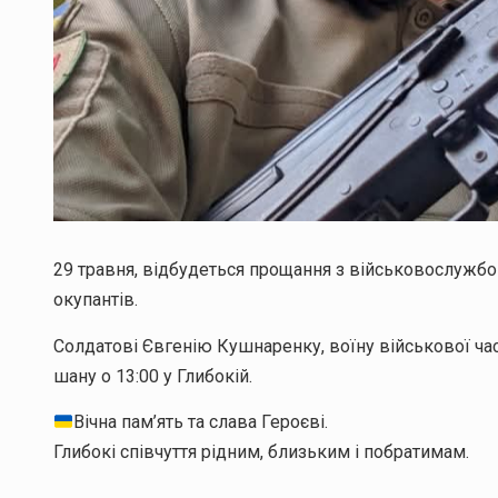
29 травня, відбудеться прощання з військовослужбов
окупантів.
Солдатові Євгенію Кушнаренку, воїну військової час
шану о 13:00 у Глибокій.
Вічна пам’ять та слава Героєві.
Глибокі співчуття рідним, близьким і побратимам.