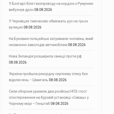
У Болгарії біля газопроводу на кордоні з Румунією
вибухнув дрон
08.08.2026
У Чернівцях тимчасово обмежать рух на трьох
вулицях
08.08.2026
На Буковині поліцейські затримали чоловіка, який
незаконно заволодів автомобілем
08.08.2026
Нова Зеландія розширила санкції проти рф
08.08.2026
Україна пройшла рекордну серпневу спеку без
відключень – Шмигаль
08.08.2026
Сили оборони уразили два російські НПЗ і пост
спостереження на буровій установці «Сиваш» у
Чорному морі – Генштаб
08.08.2026