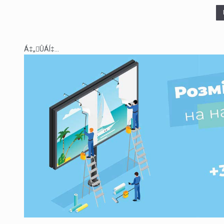
Á‡„ÛÁÍ‡...