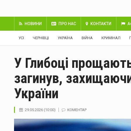
НОВИНИ
ПРО НАС
КОНТАКТИ
А
УСІ
ЧЕРНІВЦІ
УКРАЇНА
ВІЙНА
КРИМІНАЛ
У Глибоці прощають
загинув, захищаюч
України
29.05.2026 (10:00)
КОМЕНТАР