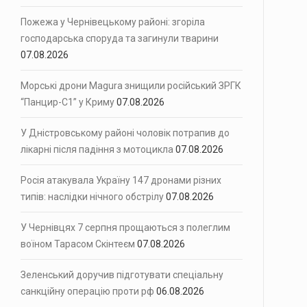
Пожежа у Чернівецькому районі: згоріла
господарська споруда та загинули тварини
07.08.2026
Морські дрони Magura знищили російський ЗРГК
“Панцир-С1” у Криму
07.08.2026
У Дністровському районі чоловік потрапив до
лікарні після падіння з мотоцикла
07.08.2026
Росія атакувала Україну 147 дронами різних
типів: наслідки нічного обстрілу
07.08.2026
У Чернівцях 7 серпня прощаються з полеглим
воїном Тарасом Скінтеєм
07.08.2026
Зеленський доручив підготувати спеціальну
санкційну операцію проти рф
06.08.2026