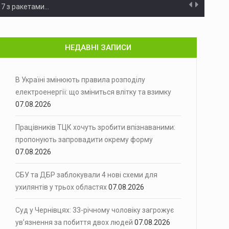
 7 з ракетами…
а автошляху Р-63 поблизу населеного…
НЕДАВНІ ЗАПИСИ
на 7 серпня…
ьогодні віддає останню шану…
В Україні змінюють правила розподілу
електроенергії: що зміниться влітку та взимку
у
Кабінет Міністрів запровадив нову систему…
07.08.2026
еджають про мінливу погоду…
Працівників ТЦК хочуть зробити впізнаваними:
орму
пропонують запровадити окрему форму
Урядовців просять затвердити нове екіпірування…
07.08.2026
 ліквідували одразу чотири нелегальні…
СБУ та ДБР заблокували 4 нові схеми для
У Чернівцях перед судом постане…
ухилянтів у трьох областях
07.08.2026
У Чернівецькому районі вогонь вщент…
Суд у Чернівцях: 33-річному чоловіку загрожує
ув’язнення за побиття двох людей
07.08.2026