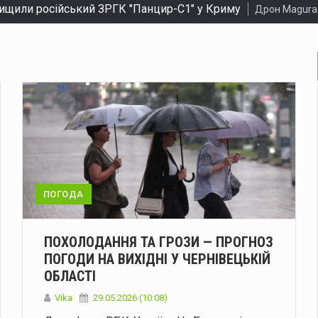
ищили російський ЗРГК "Панцир-С1" у Криму
Дрон Magura
чоловік потрапив до лікарні після падіння з мотоцикла
Н
147 дронами різних типів: наслідки нічного обстрілу
У ніч 
ощаються з полеглим воїном Тарасом Скінтеєм
Буковина с
ла розподілу електроенергії: що зміниться влітку та взимк
тепла: прогноз погоди на Буковині 8 серпня
Синоптики попер
 зробити впізнаваними: пропонують запровадити окрему ф
ПОГОДА
 нові схеми для ухилянтів у трьох областях
Правоохоронці
ПОХОЛОДАННЯ ТА ГРОЗИ — ПРОГНОЗ
ому чоловіку загрожує ув'язнення за побиття двох людей
ПОГОДИ НА ВИХІДНІ У ЧЕРНІВЕЦЬКІЙ
ОБЛАСТІ
районі: згоріла господарська споруда та загинули тварини
Vika
29.05.2026 (10:08)