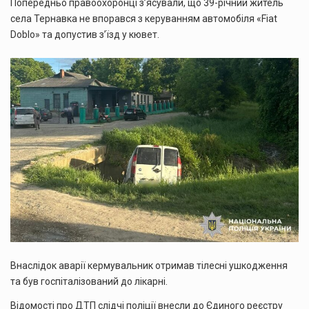
Попередньо правоохоронці з’ясували, що 39-річний житель
села Тернавка не впорався з керуванням автомобіля «Fiat
Doblo» та допустив з’їзд у кювет.
Внаслідок аварії кермувальник отримав тілесні ушкодження
та був госпіталізований до лікарні.
Відомості про ДТП слідчі поліції внесли до Єдиного реєстру