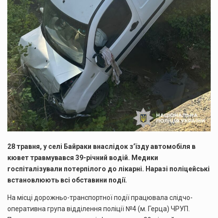
28 травня, у селі Байраки внаслідок з’їзду автомобіля в
кювет травмувався 39-річний водій. Медики
госпіталізували потерпілого до лікарні. Наразі поліцейські
встановлюють всі обставини події.
На місці дорожньо-транспортної події працювала слідчо-
оперативна група відділення поліції №4 (м. Герца) ЧРУП.