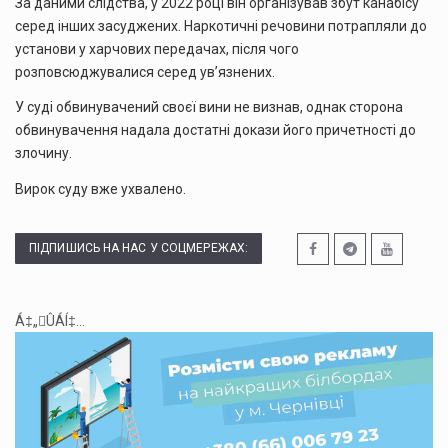
За даними слідства, у 2022 році він організував збут канабісу
серед інших засуджених. Наркотичні речовини потрапляли до
установи у харчових передачах, після чого
розповсюджувалися серед ув’язнених.
У суді обвинувачений своєї вини не визнав, однак сторона
обвинувачення надала достатні докази його причетності до
злочину.
Вирок суду вже ухвалено.
ПІДПИШИСЬ НА НАС У СОЦМЕРЕЖАХ:
Á‡„ÛÁÍ‡...