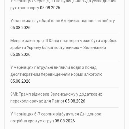
У Чернівцях через ДТП на вулиці Скальда ускладнений
рух транспорту
05.08.2026
Українська служба «Голос Америки» відновлює роботу
05.08.2026
Менше ракет для ППО від партнерів може бути спробою
зробити Україну більш поступливою – Зеленський
05.08.2026
У Чернівцях патрульні виявили водія з понад
десятикратним перевищенням норми алкоголю
05.08.2026
ЗМІ: Трамп відмовив Зеленському у додаткових
перехоплювачах для Patriot
05.08.2026
У Чернівцях 6-7 серпня відбудуться Дні донора:
потрібна кров усіх груп
05.08.2026