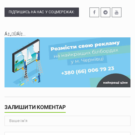
ПІДПИШИСЬ НА НАС У СОЦМЕРЕЖАХ:
Á‡„ÛÁÍ‡...
ЗАЛИШИТИ КОМЕНТАР