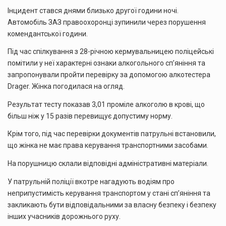
Інцидент стався днями близько другої години ночі.
Автомобіль ЗАЗ правоохоронці зупинили через порушення
комендантської години.
Під час спілкування з 28-річною кермувальницею поліцейські
помітили у неї характерні ознаки алкогольного сп’яніння та
запропонували пройти перевірку за допомогою алкотестера
Drager. Жінка погодилася на огляд.
Результат тесту показав 3,01 проміле алкоголю в крові, що
більш ніж у 15 разів перевищує допустиму норму.
Крім того, під час перевірки документів патрульні встановили,
що жінка не має права керування транспортними засобами.
На порушницю склали відповідні адміністративні матеріали.
У патрульній поліції вкотре нагадують водіям про
неприпустимість керування транспортом у стані сп’яніння та
закликають бути відповідальними за власну безпеку і безпеку
інших учасників дорожнього руху.