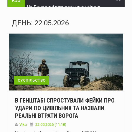
RSS
На Буковині рятувальники ліквідовували пожежі та наслідки негоди
На Буковині поліцейські затримали чоловіка, який поранив двох поліцейських та 11 днів переховувався у лісі
ДЕНЬ:
22.05.2026
У Чернівцях через аварійний витік води без водопостачання залишаться низка адрес
рф атакувала Україну шістьма балістичними ракетами та 151 дроном: ППО знешкодила 135 цілей
У Болгарії біля газопроводу на кордоні з Румунією вибухнув дрон
У Чернівцях тимчасово обмежать рух на трьох вулицях
На Буковині поліцейські затримали чоловіка, який незаконно заволодів автомобілем
СУСПІЛЬСТВО
Нова Зеландія розширила санкції проти рф
В ГЕНШТАБІ СПРОСТУВАЛИ ФЕЙКИ ПРО
Україна пройшла рекордну серпневу спеку без відключень – Шмигаль
УДАРИ ПО ЦИВІЛЬНИХ ТА НАЗВАЛИ
РЕАЛЬНІ ВТРАТИ ВОРОГА
Сили оборони уразили два російські НПЗ і пост спостереження на буровій установці «Сиваш» у Чорному морі - Генштаб
Vika
22.05.2026 (11:18)