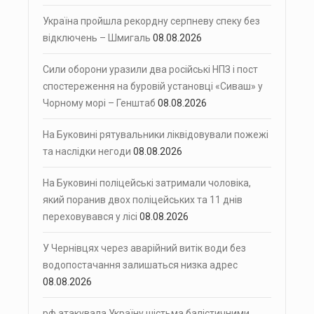
Україна пройшла рекордну серпневу спеку без
відключень – Шмигаль
08.08.2026
Сили оборони уразили два російські НПЗ і пост
спостереження на буровій установці «Сиваш» у
Чорному морі – Генштаб
08.08.2026
На Буковині рятувальники ліквідовували пожежі
та наслідки негоди
08.08.2026
На Буковині поліцейські затримали чоловіка,
який поранив двох поліцейських та 11 днів
переховувався у лісі
08.08.2026
У Чернівцях через аварійний витік води без
водопостачання залишаться низка адрес
08.08.2026
рф атакувала Україну шістьма балістичними