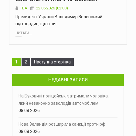
ТВА
22.05.2026 (02:00)
Президент України Володимир Зеленський
підтвердив, що в ніч…
ЧИТАТИ...
Сторінка
Сторінка
1
2
Наступна сторінка
НЕДАВНІ ЗАПИСИ
На Буковині поліцейські затримали чоловіка,
який незаконно заволодів автомобілем
08.08.2026
Нова Зеландія розширила санкції проти рф
08.08.2026