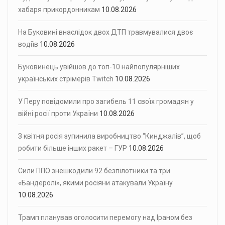
хабаря прикордонникам
10.08.2026
На Буковині внаслідок двох ДТП травмувалися двоє
водіїв
10.08.2026
Буковинець увійшов до топ-10 найпопулярніших
українських стрімерів Twitch
10.08.2026
У Перу повідомили про загибель 11 своїх громадян у
війні росії проти України
10.08.2026
З квітня росія зупинила виробництво “Кинджалів”, щоб
робити більше інших ракет – ГУР
10.08.2026
Сили ППО знешкодили 92 безпілотники та три
«Бандеролі», якими росіяни атакували Україну
10.08.2026
Трамп планував оголосити перемогу над Іраном без