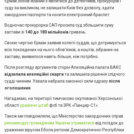
Єрмак зобов’язаний з’являтися до детективів, прокурорів і
суду за викликом, не залишати Київ без дозволу, здати
закордонні паспорти та носити електронний браслет.
Водночас прокурорка САП просила суд збільшити суму
застави зі
140 до 180 мільйонів
гривень.
Своєю чергою Єрмак заявив колегії суддів, що дотримується
всіх покладених на нього обов’язків, а коштів, зібраних на
заставу, виявилося навіть більше, ніж потрібно.
Після розгляду аргументів сторін Апеляційна палата ВАКС
відхилила апеляційні скарги
та залишила рішення слідчого
судді чинним. Ухвала набрала законної сили одразу
після
оголошення
.
Нагадаємо, на території тимчасово окупованої Херсонської
області
уражено штаб
фсб та ЗРК «Панцир-С1».
Також ми повідомляли, що Міністерство закордонних справ
рекомендує громадянам України утриматися
від поїздок до
уражених вірусом Ебола регіонів Демократичної Республіки