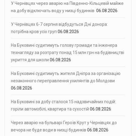
У Чернівцях через аварію на Південно-Кільцевій майже
на добу відключать воду у низці будинків
06.08.2026
У Чернівцях 6-7 серпня відбудуться Дні донора:
потрібна кров усіх груп
06.08.2026
На Буковині судитимуть голову громади та інженера
технагляду за розтрату понад 15 млн грн на будівництві
укриття для школи
06.08.2026
На Буковині судитимуть жителя Дніпра за організацію
незаконного переправлення ухилянтів до Молдови
06.08.2026
На Буковині за добу сталося 15 надзвичайних подій:
горіли автомобілі, квартира та сухостій
06.08.2026
Через аварію на бульварі Героїв Крут у Чернівцях до
вечора не буде води в низці будинків
06.08.2026