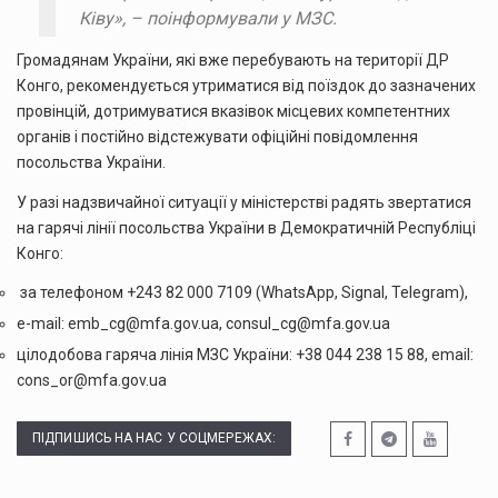
Ківу», – поінформували у МЗС.
Громадянам України, які вже перебувають на території ДР
Конго, рекомендується утриматися від поїздок до зазначених
провінцій, дотримуватися вказівок місцевих компетентних
органів і постійно відстежувати офіційні повідомлення
посольства України.
У разі надзвичайної ситуації у міністерстві радять звертатися
на гарячі лінії посольства України в Демократичній Республіці
Конго:
за телефоном +243 82 000 7109 (WhatsApp, Signal, Telegram),
e-mail:
emb_cg@mfa.gov.ua
,
consul_cg@mfa.gov.ua
цілодобова гаряча лінія МЗС України: +38 044 238 15 88, email:
cons_or@mfa.gov.ua
ПІДПИШИСЬ НА НАС У СОЦМЕРЕЖАХ: