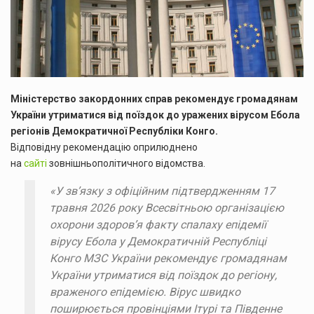
Міністерство закордонних справ рекомендує громадянам
України утриматися від поїздок до уражених вірусом Ебола
регіонів Демократичної Республіки Конго.
Відповідну рекомендацію оприлюднено
на
сайті
зовнішньополітичного відомства.
«У зв’язку з офіційним підтвердженням 17
травня 2026 року Всесвітньою організацією
охорони здоров’я факту спалаху епідемії
вірусу Ебола у Демократичній Республіці
Конго МЗС України рекомендує громадянам
України утриматися від поїздок до регіону,
враженого епідемією. Вірус швидко
поширюється провінціями Ітурі та Південне