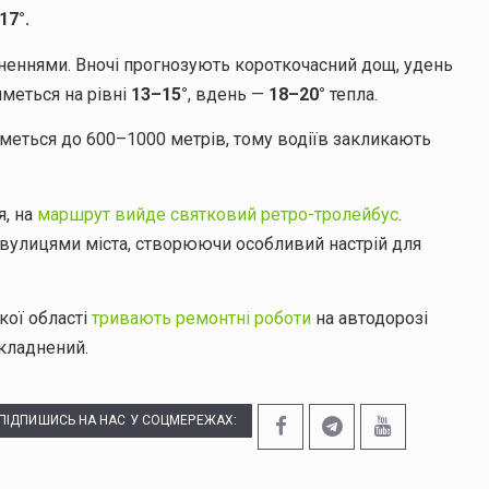
17°.
сненнями. Вночі прогнозують короткочасний дощ, удень
иметься на рівні
13–15°
, вдень —
18–20°
тепла.
иметься до 600–1000 метрів, тому водіїв закликають
я, на
маршрут вийде святковий ретро-тролейбус
.
вулицями міста, створюючи особливий настрій для
кої області
тривають ремонтні роботи
на автодорозі
складнений.
ПІДПИШИСЬ НА НАС У СОЦМЕРЕЖАХ: