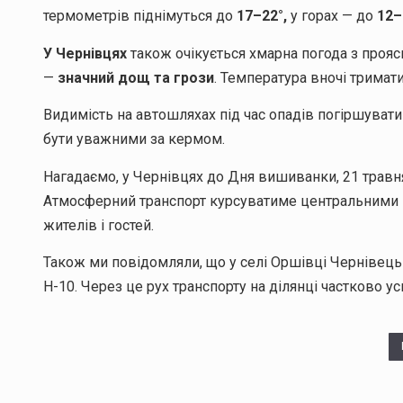
термометрів піднімуться до
17–22°,
у горах — до
12–
У Чернівцях
також очікується хмарна погода з проя
—
значний дощ та грози
. Температура вночі тримат
Видимість на автошляхах під час опадів погіршуват
бути уважними за кермом.
Нагадаємо, у Чернівцях до Дня вишиванки, 21 травн
Атмосферний транспорт курсуватиме центральними 
жителів і гостей.
Також ми повідомляли, що у селі Оршівці Чернівець
Н-10. Через це рух транспорту на ділянці частково у