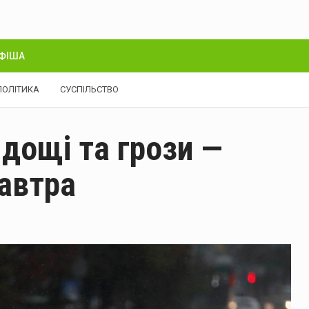
ФІША
ПОЛІТИКА
СУСПІЛЬСТВО
 дощі та грози —
завтра