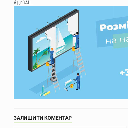
Á‡„ÛÁÍ‡...
ЗАЛИШИТИ КОМЕНТАР