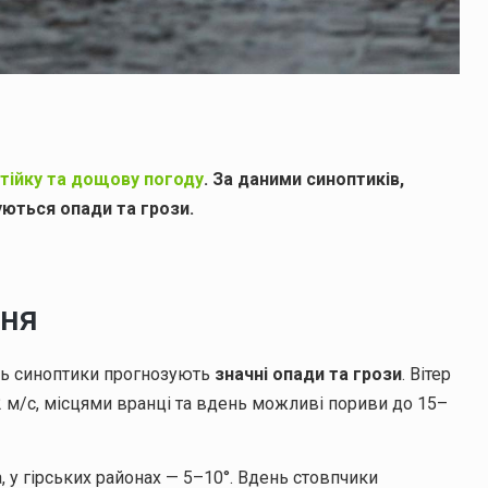
тійку та дощову погоду
. За даними синоптиків,
ються опади та грози.
вня
ень синоптики прогнозують
значні опади та грози
. Вітер
2 м/с, місцями вранці та вдень можливі пориви до 15–
, у гірських районах — 5–10°. Вдень стовпчики