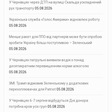
У Чернівцях через ДТП на вулиці Скальда ускладнений
рух транспорту
05.08.2026
Українська служба «Голос Америки» відновлює роботу
05.08.2026
Менше ракет для ППО від партнерів може бути спробою
зробити Україну більш поступливою – Зеленський
05.08.2026
У Чернівцях патрульні виявили водія з понад
десятикратним перевищенням норми алкоголю
05.08.2026
ЗМІ: Трамп відмовив Зеленському у додаткових
перехоплювачах для Patriot
05.08.2026
У Чернівцях 6-7 серпня відбудуться Дні донора:
потрібна кров усіх груп
05.08.2026