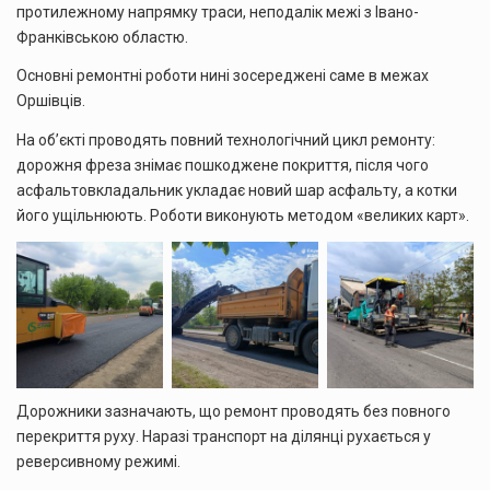
протилежному напрямку траси, неподалік межі з Івано-
Франківською областю.
Основні ремонтні роботи нині зосереджені саме в межах
Оршівців.
На об’єкті проводять повний технологічний цикл ремонту:
дорожня фреза знімає пошкоджене покриття, після чого
асфальтовкладальник укладає новий шар асфальту, а котки
його ущільнюють. Роботи виконують методом «великих карт».
Дорожники зазначають, що ремонт проводять без повного
перекриття руху. Наразі транспорт на ділянці рухається у
реверсивному режимі.