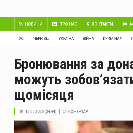
НОВИНИ
ПРО НАС
КОНТАКТИ
А
УСІ
ЧЕРНІВЦІ
УКРАЇНА
ВІЙНА
КРИМІНАЛ
Бронювання за дона
можуть зобовʼязати
щомісяця
16.05.2026 (04:44)
КОМЕНТАР