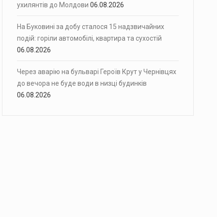
ухилянтів до Молдови
06.08.2026
На Буковині за добу сталося 15 надзвичайних
подій: горіли автомобілі, квартира та сухостій
06.08.2026
Через аварію на бульварі Героїв Крут у Чернівцях
до вечора не буде води в низці будинків
06.08.2026