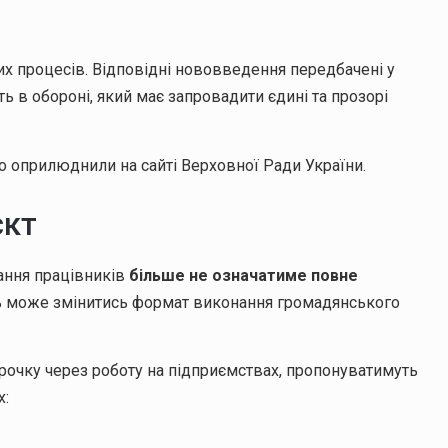
их процесів. Відповідні нововведення передбачені у
 в обороні, який має запровадити єдині та прозорі
що оприлюднили на сайті Верховної Ради України.
єкт
ання працівників
більше не означатиме повне
ть може змінитись формат виконання громадянського
строчку через роботу на підприємствах, пропонуватимуть
х: