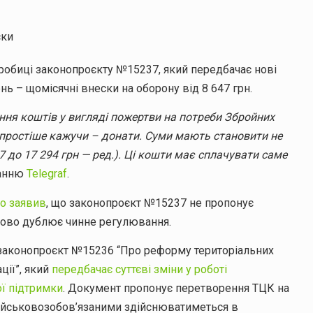
ски
обиці законопроєкту №15237, який передбачає нові
ь – щомісячні внески на оборону від 8 647 грн.
ння коштів у вигляді пожертви на потреби Збройних
 простіше кажучи – донати. Суми мають становити не
7 до 17 294 грн — ред.). Ці кошти має сплачувати саме
данню
Telegraf
.
о заявив
, що законопроєкт №15237 не пропонує
ково дублює чинне регулювання.
о законопроєкт №15236 “Про реформу територіальних
ції”, який
передбачає суттєві зміни у роботі
ої підтримки
. Документ пропонує перетворення ТЦК на
 військовозобов’язаними здійснюватиметься в