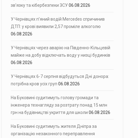
зв’язку та кібербезпеки ЗСУ
06.08.2026
У Чернівцях п’яний водій Mercedes спричинив
ДТП: у крові виявили 2,57 проміле алкоголю
06.08.2026
У Чернівцях через аварію на Південно-Кільцевій
майже на добу відключать воду у низці будинків
06.08.2026
У Чернівцях 6-7 серпня відбудуться Дні донора:
потрібна кров усіх груп
06.08.2026
На Буковині судитимуть голову громади та
інженера технагляду за розтрату понад 15 млн
грн на будівництві укриття для школи
06.08.2026
На Буковині судитимуть жителя Дніпра за
організацію незаконного переправлення