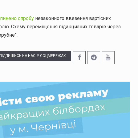
пинено спробу
незаконного ввезення вартісних
ролю. Схему переміщення підакцизних товарів через
орубне”,
ПІДПИШИСЬ НА НАС У СОЦМЕРЕЖАХ: