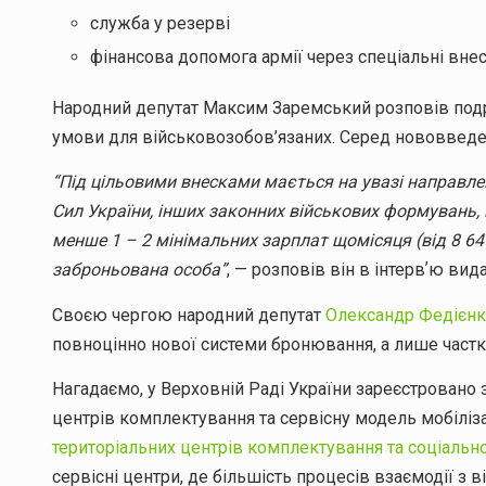
служба у резерві
фінансова допомога армії через спеціальні вне
Народний депутат Максим Заремський розповів подр
умови для військовозобов’язаних. Серед нововведен
“Під цільовими внесками мається на увазі направле
Сил України, інших законних військових формувань,
менше 1 – 2 мінімальних зарплат щомісяця (від 8 64
заброньована особа”
, — розповів він в інтервʼю ви
Своєю чергою народний депутат
Олександр Федієнк
повноцінно нової системи бронювання, а лише част
Нагадаємо, у Верховній Раді України зареєстрован
центрів комплектування та сервісну модель мобіліза
територіальних центрів комплектування та соціальн
сервісні центри, де більшість процесів взаємодії з