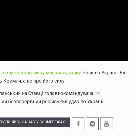
рокоментував нічну масовану атаку
Росії по Україні. Він
ь Кремля, а не про його силу.
ленський на Ставці головнокомандувача 14
ий безперервний російський удар по Україні.
ПІДПИШИСЬ НА НАС У СОЦМЕРЕЖАХ: