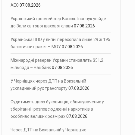
АЕС
07.08.2026
Український гросмейстер Василь Іванчук увійде
до Зали світової шахової слави
07.08.2026
Українська ППО у липні перехопила лише 29 зі 195
балістичних ракет – МОУ
07.08.2026
Міжнародні резерви України становлять $51,2
мільярда – Нацбанк
07.08.2026
У Чернівцях через ДТП на Вокзальній
ускладнений рух транспорту
07.08.2026
Судитимуть двох буковинців, обвинувачених у
зберіганні і розповсюдженні наркотиків в
особливо великих розмірах
07.08.2026
Через ДТП на Вокзальній у Чернівцях