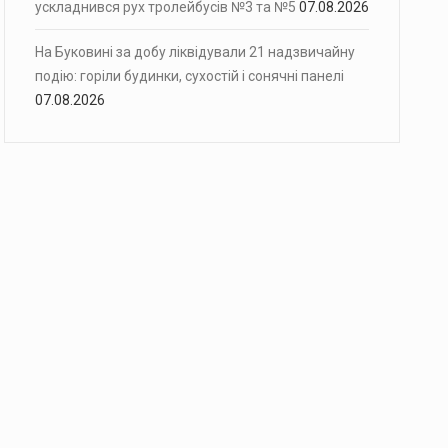
ускладнився рух тролейбусів №3 та №5
07.08.2026
На Буковині за добу ліквідували 21 надзвичайну
подію: горіли будинки, сухостій і сонячні панелі
07.08.2026