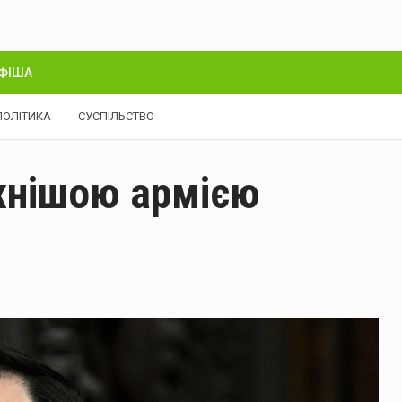
ФІША
ПОЛІТИКА
СУСПІЛЬСТВО
жнішою армією