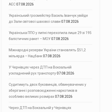
АЕС
07.08.2026
Український гросмейстер Василь Іванчук увійде
до Зали світової шахової слави
07.08.2026
Українська ППО у липні перехопила лише 29 зі 195
балістичних ракет – МОУ
07.08.2026
Міжнародні резерви України становлять $51,2
мільярда – Нацбанк
07.08.2026
У Чернівцях через ДТП на Вокзальній
ускладнений рух транспорту
07.08.2026
Судитимуть двох буковинців, обвинувачених у
зберіганні і розповсюдженні наркотиків в
особливо великих розмірах
07.08.2026
Через ДТП на Вокзальній у Чернівцях