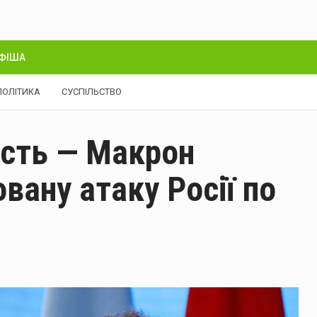
ФІША
ПОЛІТИКА
СУСПІЛЬСТВО
ість — Макрон
вану атаку Росії по