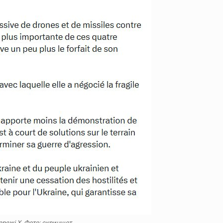
режі Х. Фото: скриншот