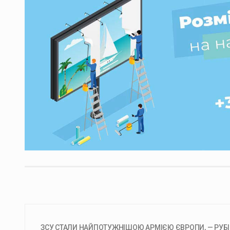
ЗСУ СТАЛИ НАЙПОТУЖНІШОЮ АРМІЄЮ ЄВРОПИ, — РУБІО