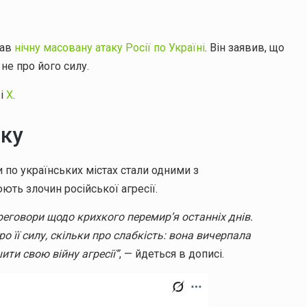
вав
нічну масовану атаку Росії по Україні
. Він заявив, що
не про його силу.
жі
Х
.
аку
 по українських містах стали одними з
ють злочин російської агресії.
реговори щодо крихкого перемир’я останніх днів.
о її силу, скільки про слабкість: вона вичерпала
ити свою війну агресії”
, — йдеться в дописі.