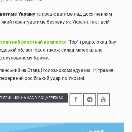
уватиме Україну
та працюватиме над досягненням
 який гарантуватиме безпеку як Україні, так і всій
 зенітний ракетний комплекс
“Тор” і радіолокаційну
одській області рф, а також склад матеріально-
во окупованому Криму.
ленський на Ставці головнокомандувача 14 травня
ерервний російський удар по Україні.
ПІДПИШИСЬ НА НАС У СОЦМЕРЕЖАХ: