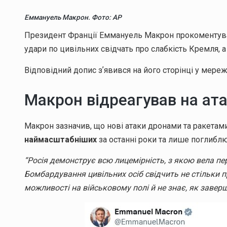
Еммануель Макрон. Фото: АР
Президент Франції Еммануель Макрон прокоменту
удари по цивільних свідчать про слабкість Кремля, а 
Відповідний допис зʼявився на його сторінці у мере
Макрон відреагував на ат
Макрон зазначив, що нові атаки дронами та ракетами
наймасштабніших
за останні роки та лише поглиблю
“Росія демонструє всю лицемірність, з якою вела пе
Бомбардування цивільних осіб свідчить не стільки пр
можливості на військовому полі й не знає, як заверш