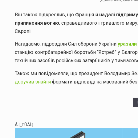
Він також підкреслив, що Франція й
надалі підтрим
припинення вогню
, справедливого і тривалого миру,
Європі.
Нагадаємо, підрозділи Сил оборони України
уразили
станцію контрбатарейної боротьби “Ястреб” у Бєлгор
технічних засобів російських загарбників у тимчасо
Також ми повідомляли, що президент Володимир Зе
доручив знайти
формати відповіді на масований безп
Á‡„ÛÁÍ‡...