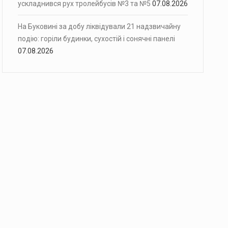
ускладнився рух тролейбусів №3 та №5
07.08.2026
На Буковині за добу ліквідували 21 надзвичайну
подію: горіли будинки, сухостій і сонячні панелі
07.08.2026