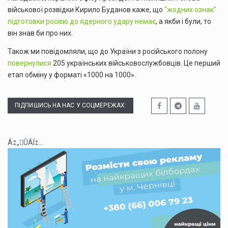
військової розвідки Кирило Буданов каже, що
“жодних ознак”
підготовки росією до ядерного удару немає
, а якби і були, то
він знав би про них.
Також ми повідомляли, що до України з російського полону
повернулися
205 українських військовослужбовців. Це перший
етап обміну у форматі «1000 на 1000».
ПІДПИШИСЬ НА НАС У СОЦМЕРЕЖАХ:
Á‡„ÛÁÍ‡...