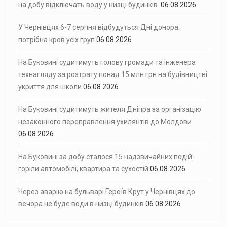
на добу відключать воду у низці будинків
06.08.2026
У Чернівцях 6-7 серпня відбудуться Дні донора:
потрібна кров усіх груп
06.08.2026
На Буковині судитимуть голову громади та інженера
технагляду за розтрату понад 15 млн грн на будівництві
укриття для школи
06.08.2026
На Буковині судитимуть жителя Дніпра за організацію
незаконного переправлення ухилянтів до Молдови
06.08.2026
На Буковині за добу сталося 15 надзвичайних подій:
горіли автомобілі, квартира та сухостій
06.08.2026
Через аварію на бульварі Героїв Крут у Чернівцях до
вечора не буде води в низці будинків
06.08.2026