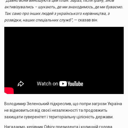
“Давно вони виношують цей план. Зараз, після Ірану, знов
активізувались – шукають, де ми знаходимось, де ми буваємо.
Так само про інших людей з українського керівництва, з
розвідки, наших спеціальних служб”,
— сказав він.
Володимир Зеленський підкреслив, що попри загрози Україна
не відмовиться від своєї незалежності та продовжить
захищати суверенітет і територіальну цілісність держави.
Нагадаємо, керівник Офісу президента і колишній голова