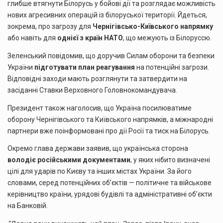
глибше втягнути Білорусь у бойові дії та розглядає можливість
нових агресивних операцій із білоруської території. Йдеться,
зокрема, про загрозу для
Чернігівсько-Київського напрямку
або навіть для
однієї з країн НАТО
, що межують із Білоруссю.
Зеленський повідомив, що доручив Силам оборони та безпеки
України
підготувати план реагування
на потенційні загрози.
Відповідні заходи мають розглянути та затвердити на
засіданні Ставки Верховного Головнокомандувача.
Президент також наголосив, що Україна посилюватиме
оборону Чернігівського та Київського напрямків, а міжнародні
партнери вже поінформовані про дії Росії та тиск на Білорусь.
Окремо глава держави заявив, що українська сторона
володіє російськими документами
, у яких нібито визначені
цілі для ударів по Києву та інших містах України. За його
словами, серед потенційних об’єктів — політичне та військове
керівництво країни, урядові будівлі та адміністративні об’єкти
на Банковій.