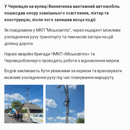
У Чернівцях на вулиці Винниченка вантажний автомобіль
пошкодив опору зовнішнього освітлення, ліхтар та
конструкцію, після чого залишив місце події.
Як повідомили у МКП “Міськсвітло”, через інцидент можливе
ускладнення руху транспорту та тимчасові затори на цій
ділянці дороги.
Наразі аварійні бригади ЧМКП «Міськсвітло» та
Чернівціобленерго проводять роботи з відновлення мереж.
Водіїв закликають бути уважними за кермом та враховувати
можливі ускладнення руху під час планування маршруту.