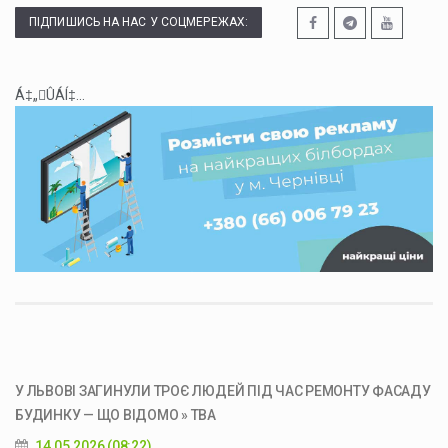
ПІДПИШИСЬ НА НАС У СОЦМЕРЕЖАХ:
Á‡„ÛÁÍ‡...
У ЛЬВОВІ ЗАГИНУЛИ ТРОЄ ЛЮДЕЙ ПІД ЧАС РЕМОНТУ ФАСАДУ
БУДИНКУ — ЩО ВІДОМО » ТВА
14.05.2026 (08:22)