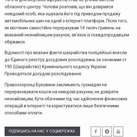
обласного центру. Чоловік розповів, що він довірився
невідомій особі, яка ошукала його під приводом продажу
автомобільних шин на одній з інтернет платформ. Після того,
як містянин самостійно перерахував 14 тисяч гривень на
вказаний незнайомцем рахунок, зв’язок із псевдопродавцем
обірвався.
Відомості про вказані факти шахрайства поліцейські внесли
до Єдиного реєстру досудових розслідувань за ознаками ст.
190 (Шахрайство) Кримінального кодексу України.
Проводяться досудові розслідування.
Правоохоронці Буковини закликають громадян не
перераховувати кошти на невідомі рахунки, не довіряти
незнайомцям, бути обачними під час здійснення фінансових
операцій в інтернеті та користуватися лише безпечними
способами оплати.
ПІДПИШИСЬ НА НАС У СОЦМЕРЕЖАХ: