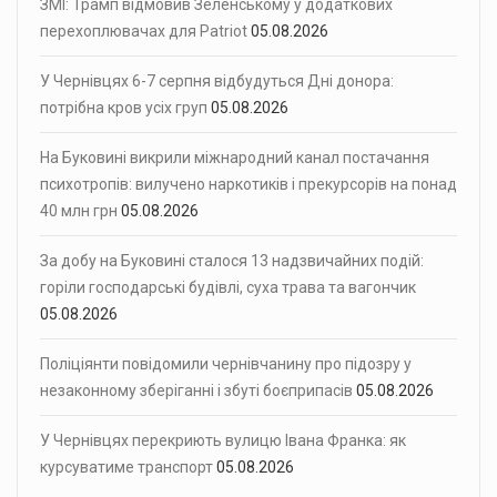
ЗМІ: Трамп відмовив Зеленському у додаткових
перехоплювачах для Patriot
05.08.2026
У Чернівцях 6-7 серпня відбудуться Дні донора:
потрібна кров усіх груп
05.08.2026
На Буковині викрили міжнародний канал постачання
психотропів: вилучено наркотиків і прекурсорів на понад
40 млн грн
05.08.2026
За добу на Буковині сталося 13 надзвичайних подій:
горіли господарські будівлі, суха трава та вагончик
05.08.2026
Поліціянти повідомили чернівчанину про підозру у
незаконному зберіганні і збуті боєприпасів
05.08.2026
У Чернівцях перекриють вулицю Івана Франка: як
курсуватиме транспорт
05.08.2026