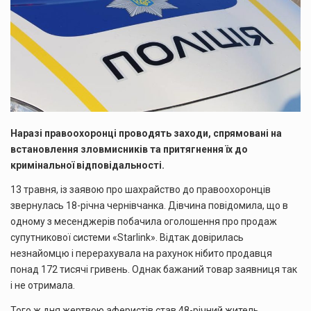
Наразі правоохоронці проводять заходи, спрямовані на
встановлення зловмисників та притягнення їх до
кримінальної відповідальності.
13 травня, із заявою про шахрайство до правоохоронців
звернулась 18-річна чернівчанка. Дівчина повідомила, що в
одному з месенджерів побачила оголошення про продаж
супутникової системи «Starlink». Відтак довірилась
незнайомцю і перерахувала на рахунок нібито продавця
понад 172 тисячі гривень. Однак бажаний товар заявниця так
і не отримала.
Того ж дня жертвою аферистів став 48-річний житель