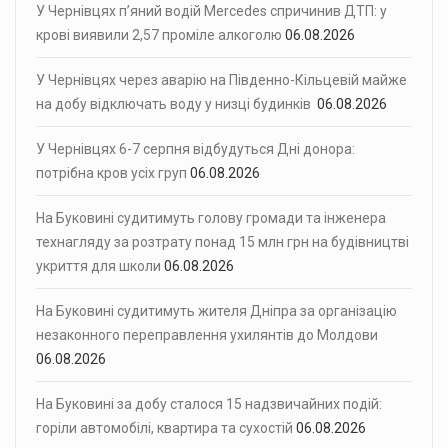
У Чернівцях п’яний водій Mercedes спричинив ДТП: у
крові виявили 2,57 проміле алкоголю
06.08.2026
У Чернівцях через аварію на Південно-Кільцевій майже
на добу відключать воду у низці будинків
06.08.2026
У Чернівцях 6-7 серпня відбудуться Дні донора:
потрібна кров усіх груп
06.08.2026
На Буковині судитимуть голову громади та інженера
технагляду за розтрату понад 15 млн грн на будівництві
укриття для школи
06.08.2026
На Буковині судитимуть жителя Дніпра за організацію
незаконного переправлення ухилянтів до Молдови
06.08.2026
На Буковині за добу сталося 15 надзвичайних подій:
горіли автомобілі, квартира та сухостій
06.08.2026