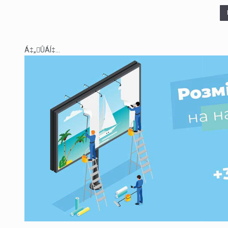
Á‡„ÛÁÍ‡...