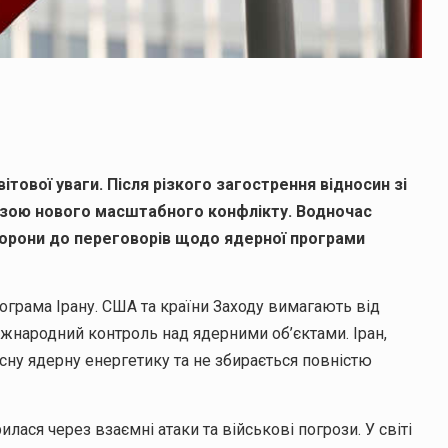
ітової уваги. Після різкого загострення відносин зі
розою нового масштабного конфлікту. Водночас
орони до переговорів щодо ядерної програми
грама Ірану. США та країни Заходу вимагають від
іжнародний контроль над ядерними об’єктами. Іран,
сну ядерну енергетику та не збирається повністю
илася через взаємні атаки та військові погрози. У світі