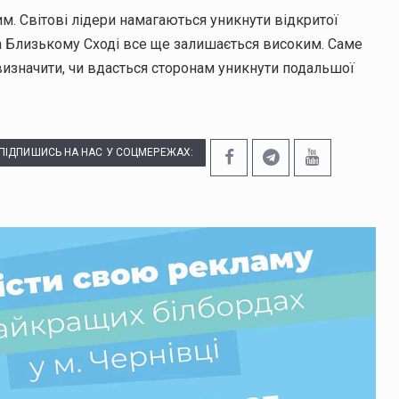
м. Світові лідери намагаються уникнути відкритої
а Близькому Сході все ще залишається високим. Саме
изначити, чи вдасться сторонам уникнути подальшої
ПІДПИШИСЬ НА НАС У СОЦМЕРЕЖАХ: