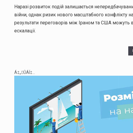
Наразі розвиток подій залишається непередбачувани
війни, однак ризик нового масштабного конфлікту н
результати переговорів між Іраном та США можуть в
ескалації.
Á‡„ÛÁÍ‡...