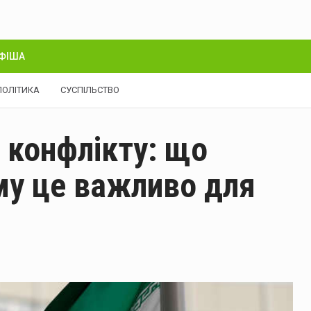
ФІША
ПОЛІТИКА
СУСПІЛЬСТВО
о конфлікту: що
му це важливо для