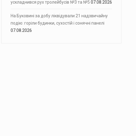
ускладнився рух тролейбусів №3 та №5
07.08.2026
На Буковині за добу ліквідували 21 надзвичайну
подію: горіли будинки, сухостій і сонячні панелі
07.08.2026