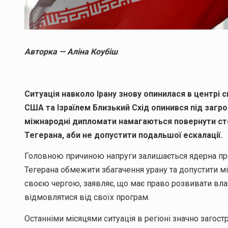
Авторка — Аліна Коубіш
Ситуація навколо Ірану знову опинилася в центрі св
США та Ізраїлем Близький Схід опинився під заг
міжнародні дипломати намагаються повернути ст
Тегерана, аби не допустити подальшої ескалації.
Головною причиною напруги залишається ядерна про
Тегерана обмежити збагачення урану та допустити м
своєю чергою, заявляє, що має право розвивати вла
відмовлятися від своїх програм.
Останніми місяцями ситуація в регіоні значно загостр