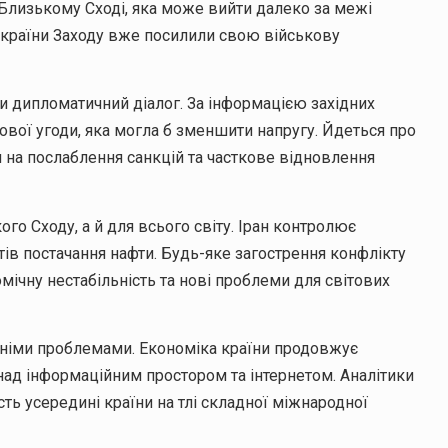
 Близькому Сході, яка може вийти далеко за межі
 країни Заходу вже посилили свою військову
и дипломатичний діалог. За інформацією західних
вої угоди, яка могла б зменшити напругу. Йдеться про
 на послаблення санкцій та часткове відновлення
го Сходу, а й для всього світу. Іран контролює
в постачання нафти. Будь-яке загострення конфлікту
мічну нестабільність та нові проблеми для світових
ішніми проблемами. Економіка країни продовжує
над інформаційним простором та інтернетом. Аналітики
ть усередині країни на тлі складної міжнародної