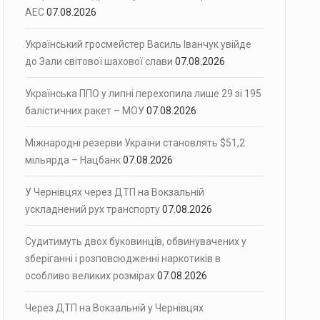
АЕС
07.08.2026
Український гросмейстер Василь Іванчук увійде
до Зали світової шахової слави
07.08.2026
Українська ППО у липні перехопила лише 29 зі 195
балістичних ракет – МОУ
07.08.2026
Міжнародні резерви України становлять $51,2
мільярда – Нацбанк
07.08.2026
У Чернівцях через ДТП на Вокзальній
ускладнений рух транспорту
07.08.2026
Судитимуть двох буковинців, обвинувачених у
зберіганні і розповсюдженні наркотиків в
особливо великих розмірах
07.08.2026
Через ДТП на Вокзальній у Чернівцях