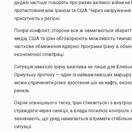
дедалі частіше говорять про ризик великої війни на
протистояння між Іраном та США. Через напруження
присутність у регіоні.
Попри конфлікт, сторони все ж намагаються зберегт
медіа, США та Іран обговорюють можливість тимчасо
часткове обмеження ядерної програми Ірану в обмін
економічної співпраці.
Ситуація навколо Ірану важлива не лише для Близько
Ормузьку протоку — один із найважливіших маршруті
може спричинити різке зростання цін на нафту, еконо
ринків.
Окрім зовнішнього тиску, Іран стикається і з внутр
страждати через санкції, а влада посилює контроль 
зазначають, що уряд намагається втримати стабільніс
ситуації.