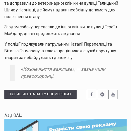
та доправили до ветеринарної клініки на вулиці Галицький
Шлях у Чернівці, де йому надали необхідну допомогу для
полегшення стану.
Згодом собаку перевезли до іншої клініки на вулиці Героїв
Майдану, де він продовжить лікування.
У поліції подякували патрульним Наталії Перепелиці та
Віталію Гончарову, а також працівникам служб порятунку
тварин за небайдужість і допомогу.
«Кожне життя важливе», — зазна чили
правоохоронці.
ПІДПИШИСЬ НА НАС У СОЦМЕРЕЖАХ:
Á‡„ÛÁÍ‡...