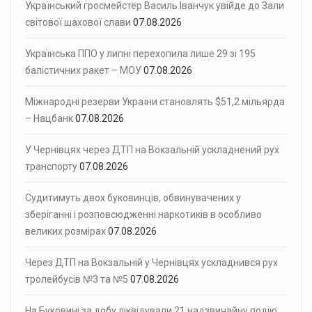
Український гросмейстер Василь Іванчук увійде до Зали
світової шахової слави
07.08.2026
Українська ППО у липні перехопила лише 29 зі 195
балістичних ракет – МОУ
07.08.2026
Міжнародні резерви України становлять $51,2 мільярда
– Нацбанк
07.08.2026
У Чернівцях через ДТП на Вокзальній ускладнений рух
транспорту
07.08.2026
Судитимуть двох буковинців, обвинувачених у
зберіганні і розповсюдженні наркотиків в особливо
великих розмірах
07.08.2026
Через ДТП на Вокзальній у Чернівцях ускладнився рух
тролейбусів №3 та №5
07.08.2026
На Буковині за добу ліквідували 21 надзвичайну подію: