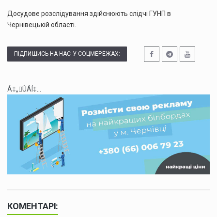
Досудове розслідування здійснюють слідчі ГУНП в
Чернівецькій області.
ПІДПИШИСЬ НА НАС У СОЦМЕРЕЖАХ:
Á‡„ÛÁÍ‡...
КОМЕНТАРІ: