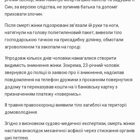
Син, за версією слідства, не зупинив батька та допоміг
приховати злочин.
Після смерті жінки підозрювані зв’язали їй руки та ноги,
натягнули на голову поліетиленовий пакет, вивезли тіло
господарською тачкою на присадибну ділянку, обмотали
агроволокном та закопали на городі.
Упродовж кількох днів чоловіки намагалися створити
видимість зникнення жінки. Зокрема, 23-річний чоловік
звернувся до поліції із заявою про її зникнення, надсилав
повідомлення на телефон дружини з проханням повернутися
додому та переказував кошти на її банківську картку з
призначенням платежу «повернись».
8 травня правоохоронці виявили тіло загиблої на території
домоволодіння.
Згідно з висновком судово-медичної експертизи, смерть жінки
настала внаслідок механічної асфіксії через стискання органів
шиї петлею.