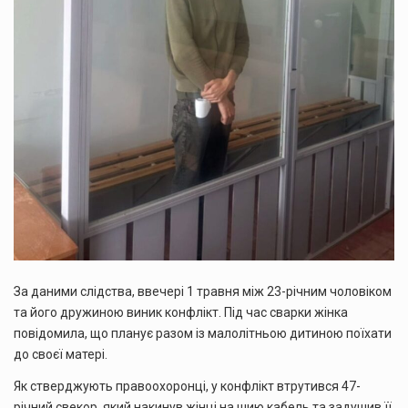
За даними слідства, ввечері 1 травня між 23-річним чоловіком
та його дружиною виник конфлікт. Під час сварки жінка
повідомила, що планує разом із малолітньою дитиною поїхати
до своєї матері.
Як стверджують правоохоронці, у конфлікт втрутився 47-
річний свекор, який накинув жінці на шию кабель та задушив її.