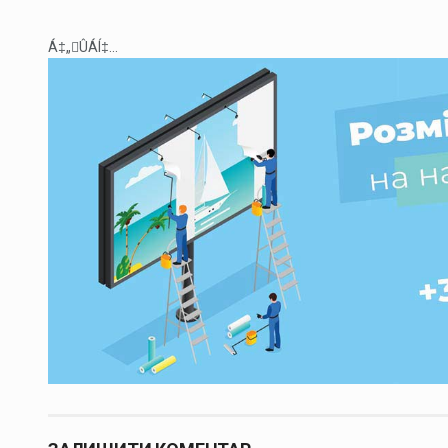
Á‡„ÛÁÍ‡...