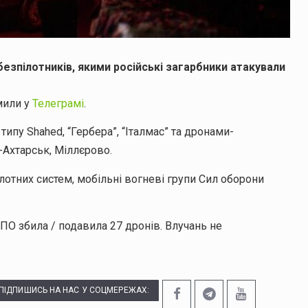
езпілотників, якими російські загарбники атакували
мили у
Телеграмі
.
ипу Shahed, “Гербера”, “Італмас” та дронами-
-Ахтарськ, Міллєрово.
лотних систем, мобільні вогневі групи Сил оборони
ППО збила / подавила 27 дронів. Влучань не
ПІДПИШИСЬ НА НАС У СОЦМЕРЕЖАХ: