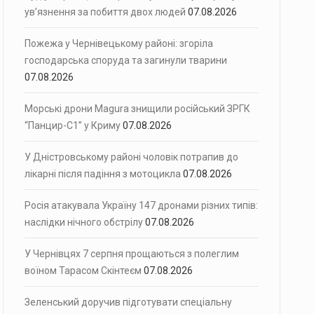
ув’язнення за побиття двох людей
07.08.2026
Пожежа у Чернівецькому районі: згоріла
господарська споруда та загинули тварини
07.08.2026
Морські дрони Magura знищили російський ЗРГК
“Панцир-С1” у Криму
07.08.2026
У Дністровському районі чоловік потрапив до
лікарні після падіння з мотоцикла
07.08.2026
Росія атакувала Україну 147 дронами різних типів:
наслідки нічного обстрілу
07.08.2026
У Чернівцях 7 серпня прощаються з полеглим
воїном Тарасом Скінтеєм
07.08.2026
Зеленський доручив підготувати спеціальну