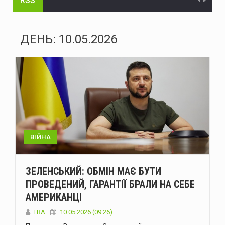
RSS
Нова Зеландія розширила санкції проти рф
Україна пройшла рекордну серпневу спеку без відключень – Шмигаль
ДЕНЬ:
10.05.2026
Сили оборони уразили два російські НПЗ і пост спостереження на буровій установці «Сиваш» у Чорному морі - Генштаб
На Буковині рятувальники ліквідовували пожежі та наслідки негоди
На Буковині поліцейські затримали чоловіка, який поранив двох поліцейських та 11 днів переховувався у лісі
У Чернівцях через аварійний витік води без водопостачання залишаться низка адрес
рф атакувала Україну шістьма балістичними ракетами та 151 дроном: ППО знешкодила 135 цілей
ВІЙНА
У Болгарії біля газопроводу на кордоні з Румунією вибухнув дрон
ЗЕЛЕНСЬКИЙ: ОБМІН МАЄ БУТИ
У Чернівцях тимчасово обмежать рух на трьох вулицях
ПРОВЕДЕНИЙ, ГАРАНТІЇ БРАЛИ НА СЕБЕ
АМЕРИКАНЦІ
На Буковині поліцейські затримали чоловіка, який незаконно заволодів автомобілем
ТВА
10.05.2026 (09:26)