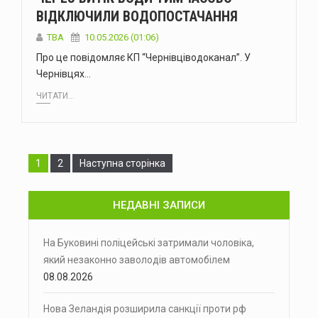
ВІДКЛЮЧИЛИ ВОДОПОСТАЧАННЯ
ТВА
10.05.2026 (01:06)
Про це повідомляє КП “Чернівціводоканал”. У
Чернівцях…
ЧИТАТИ...
Сторінка
Сторінка
1
2
Наступна сторінка
НЕДАВНІ ЗАПИСИ
На Буковині поліцейські затримали чоловіка,
який незаконно заволодів автомобілем
08.08.2026
Нова Зеландія розширила санкції проти рф