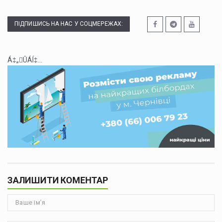
ПІДПИШИСЬ НА НАС У СОЦМЕРЕЖАХ:
Á‡„ÛÁÍ‡...
ЗАЛИШИТИ КОМЕНТАР