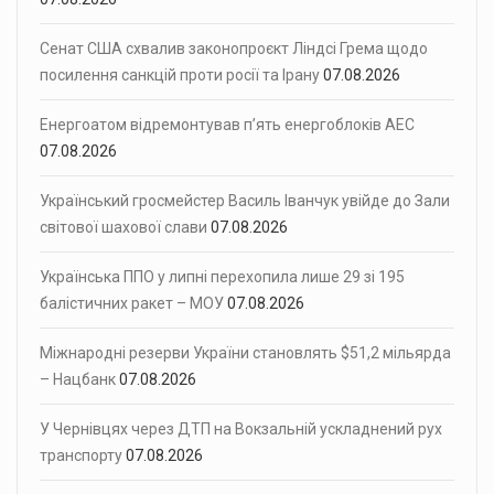
Сенат США схвалив законопроєкт Ліндсі Грема щодо
посилення санкцій проти росії та Ірану
07.08.2026
Енергоатом відремонтував п’ять енергоблоків АЕС
07.08.2026
Український гросмейстер Василь Іванчук увійде до Зали
світової шахової слави
07.08.2026
Українська ППО у липні перехопила лише 29 зі 195
балістичних ракет – МОУ
07.08.2026
Міжнародні резерви України становлять $51,2 мільярда
– Нацбанк
07.08.2026
У Чернівцях через ДТП на Вокзальній ускладнений рух
транспорту
07.08.2026