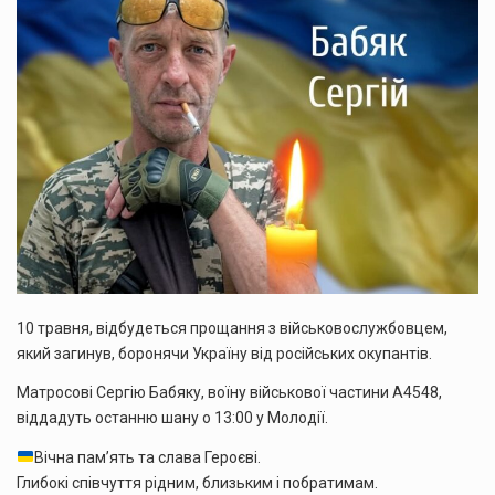
10 травня, відбудеться прощання з військовослужбовцем,
який загинув, боронячи Україну від російських окупантів.
Матросові Сергію Бабяку, воїну військової частини А4548,
віддадуть останню шану о 13:00 у Молодії.
Вічна пам’ять та слава Героєві.
Глибокі співчуття рідним, близьким і побратимам.