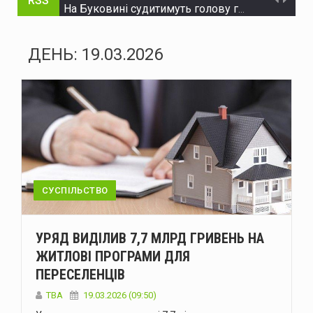
RSS
На Буковині судитимуть голову громади та інженера технагляду за розтрату понад 15 млн грн на будівництві укриття для школи
На Буковині судитимуть жителя Дніпра за організацію незаконного переправлення ухилянтів до Молдови
ДЕНЬ:
19.03.2026
На Буковині за добу сталося 15 надзвичайних подій: горіли автомобілі, квартира та сухостій
Через аварію на бульварі Героїв Крут у Чернівцях до вечора не буде води в низці будинків
Зеленський доручив підготувати спеціальну санкційну операцію проти рф
У липні буковинська «швидка» понад тисячу разів виїжджала на виклики у громадських місцях через спеку
Президент офіційно встановив День військ зв'язку та кібербезпеки ЗСУ
СУСПІЛЬСТВО
У Чернівцях п'яний водій Mercedes спричинив ДТП: у крові виявили 2,57 проміле алкоголю
УРЯД ВИДІЛИВ 7,7 МЛРД ГРИВЕНЬ НА
У Чернівцях через аварію на Південно-Кільцевій майже на добу відключать воду у низці будинків
ЖИТЛОВІ ПРОГРАМИ ДЛЯ
ПЕРЕСЕЛЕНЦІВ
У Чернівцях 6-7 серпня відбудуться Дні донора: потрібна кров усіх груп
ТВА
19.03.2026 (09:50)