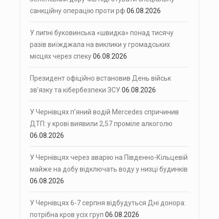
санкційну операцію проти рф
06.08.2026
У липні буковинська «швидка» понад тисячу
разів виїжджала на виклики у громадських
місцях через спеку
06.08.2026
Президент офіційно встановив День військ
зв’язку та кібербезпеки ЗСУ
06.08.2026
У Чернівцях п’яний водій Mercedes спричинив
ДТП: у крові виявили 2,57 проміле алкоголю
06.08.2026
У Чернівцях через аварію на Південно-Кільцевій
майже на добу відключать воду у низці будинків
06.08.2026
У Чернівцях 6-7 серпня відбудуться Дні донора:
потрібна кров усіх груп
06.08.2026