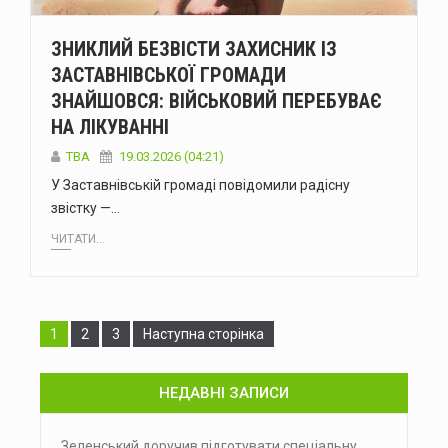
ЗНИКЛИЙ БЕЗВІСТИ ЗАХИСНИК ІЗ
ЗАСТАВНІВСЬКОЇ ГРОМАДИ
ЗНАЙШОВСЯ: ВІЙСЬКОВИЙ ПЕРЕБУВАЄ
НА ЛІКУВАННІ
ТВА
19.03.2026 (04:21)
У Заставнівській громаді повідомили радісну
звістку —…
ЧИТАТИ...
Сторінка
Сторінка
Сторінка
1
2
3
Наступна сторінка
НЕДАВНІ ЗАПИСИ
Зеленський доручив підготувати спеціальну