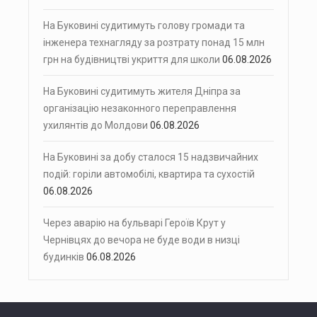
На Буковині судитимуть голову громади та
інженера технагляду за розтрату понад 15 млн
грн на будівництві укриття для школи
06.08.2026
На Буковині судитимуть жителя Дніпра за
організацію незаконного переправлення
ухилянтів до Молдови
06.08.2026
На Буковині за добу сталося 15 надзвичайних
подій: горіли автомобілі, квартира та сухостій
06.08.2026
Через аварію на бульварі Героїв Крут у
Чернівцях до вечора не буде води в низці
будинків
06.08.2026