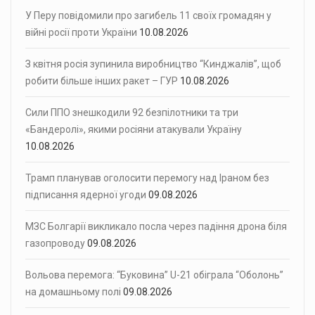
У Перу повідомили про загибель 11 своїх громадян у
війні росії проти України
10.08.2026
З квітня росія зупинила виробництво “Кинджалів”, щоб
робити більше інших ракет – ГУР
10.08.2026
Сили ППО знешкодили 92 безпілотники та три
«Бандеролі», якими росіяни атакували Україну
10.08.2026
Трамп планував оголосити перемогу над Іраном без
підписання ядерної угоди
09.08.2026
МЗС Болгарії викликало посла через падіння дрона біля
газопроводу
09.08.2026
Вольова перемога: “Буковина” U-21 обіграла “Оболонь”
на домашньому полі
09.08.2026