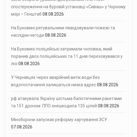
спостереження на буровій установці «Сиваш» у Чорному
морі – Генштаб
08.08.2026
На Буковині рятувальники ліквідовували пожежі та
наслідки негоди
08.08.2026
На Буковині поліцейські затримали чоловіка, який
поранив двох поліцейських та 11 днів переховувався у
лісі
08.08.2026
У Чернівцях через аварійний витік води без
водопостачання залишаться низка адрес
08.08.2026
рф атакувала Україну шістьма балістичними ракетами
та 151 дроном: ППО знешкодила 135 цілей
08.08.2026
Міноборони запускає реформу харчування ЗСУ
07.08.2026