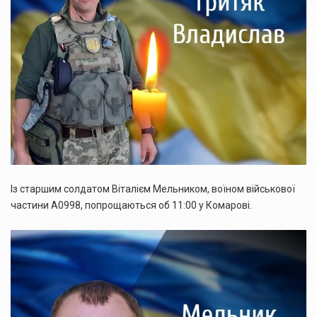
Із старшим солдатом Віталієм Мельником, воїном військової
частини А0998, попрощаються об 11:00 у Комарові.