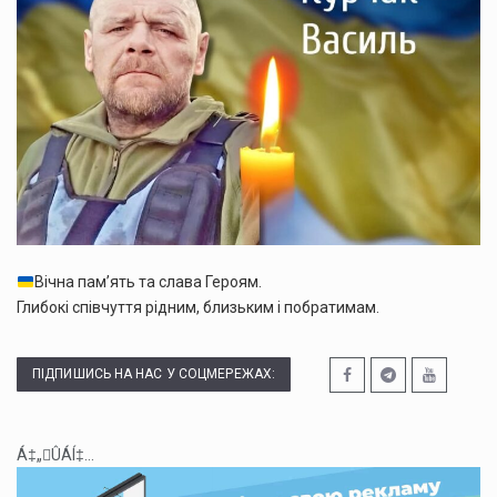
Вічна пам’ять та слава Героям.
Глибокі співчуття рідним, близьким і побратимам.
ПІДПИШИСЬ НА НАС У СОЦМЕРЕЖАХ:
Á‡„ÛÁÍ‡...