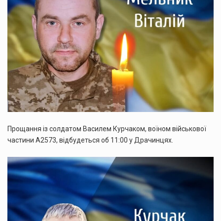
Прощання із солдатом Василем Курчаком, воїном військової
частини А2573, відбудеться об 11:00 у Драчинцях.