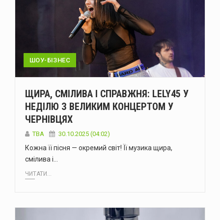
ШОУ-БІЗНЕС
ЩИРА, СМІЛИВА І СПРАВЖНЯ: LELY45 У
НЕДІЛЮ З ВЕЛИКИМ КОНЦЕРТОМ У
ЧЕРНІВЦЯХ
TBA
30.10.2025 (04:02)
Кожна її пісня — окремий світ! Її музика щира,
смілива і…
ЧИТАТИ...