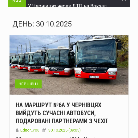
RSS
У Чернівцях через ДТП на Вокзальній ускладнений рух транспорту
Судитимуть двох буковинців, обвинувачених у зберіганні і розповсюдженні наркотиків в особливо великих розмірах
ДЕНЬ:
30.10.2025
Через ДТП на Вокзальній у Чернівцях ускладнився рух тролейбусів №3 та №5
На Буковині за добу ліквідували 21 надзвичайну подію: горіли будинки, сухостій і сонячні панелі
Міноборони запускає реформу харчування ЗСУ
Сенат США схвалив законопроєкт Ліндсі Грема щодо посилення санкцій проти росії та Ірану
Енергоатом відремонтував п’ять енергоблоків АЕС
ЧЕРНІВЦІ
Український гросмейстер Василь Іванчук увійде до Зали світової шахової слави
НА МАРШРУТ №6А У ЧЕРНІВЦЯХ
Українська ППО у липні перехопила лише 29 зі 195 балістичних ракет – МОУ
ВИЙДУТЬ СУЧАСНІ АВТОБУСИ,
ПОДАРОВАНІ ПАРТНЕРАМИ З ЧЕХІЇ
Міжнародні резерви України становлять $51,2 мільярда - Нацбанк
Editor_You
30.10.2025 (09:05)