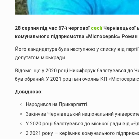
28 серпня під час 67-ї чергової
сесії
Чернівецької м
комунального підприємства «Містосервіс» Роман
Його кандидатура була наступною у списку від парті
депутатом міськради.
Відомо, що у 2020 році Никифорук балотувався до Че
був обраний. У 2021 році він очолив КП «Містосервіс
Довідково:
Народився на Прикарпатті.
Закінчив Чернівецький національний університе
У 2020 році балотувався до міської ради від «Є
З 2021 року — керівник комунального підприємс