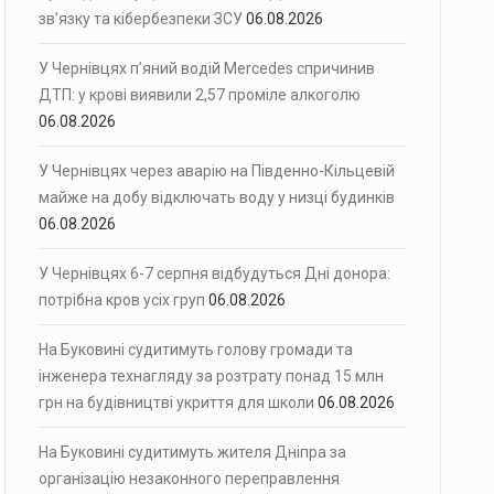
зв’язку та кібербезпеки ЗСУ
06.08.2026
У Чернівцях п’яний водій Mercedes спричинив
ДТП: у крові виявили 2,57 проміле алкоголю
06.08.2026
У Чернівцях через аварію на Південно-Кільцевій
майже на добу відключать воду у низці будинків
06.08.2026
У Чернівцях 6-7 серпня відбудуться Дні донора:
потрібна кров усіх груп
06.08.2026
На Буковині судитимуть голову громади та
інженера технагляду за розтрату понад 15 млн
грн на будівництві укриття для школи
06.08.2026
На Буковині судитимуть жителя Дніпра за
організацію незаконного переправлення