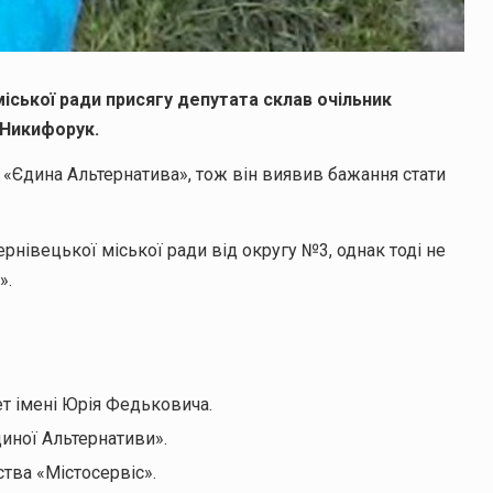
іської ради присягу депутата склав очільник
 Никифорук.
ї «Єдина Альтернатива», тож він виявив бажання стати
рнівецької міської ради від округу №3, однак тоді не
».
т імені Юрія Федьковича.
диної Альтернативи».
тва «Містосервіс».