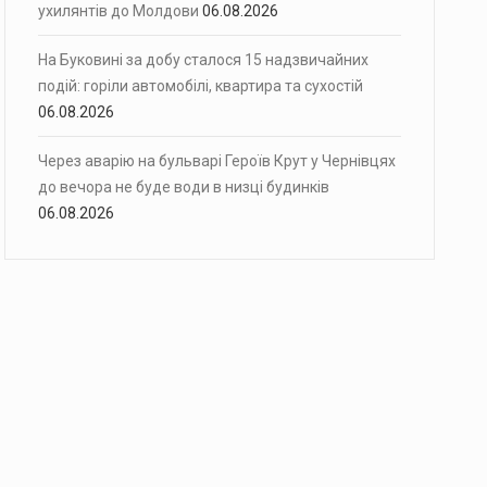
ухилянтів до Молдови
06.08.2026
На Буковині за добу сталося 15 надзвичайних
подій: горіли автомобілі, квартира та сухостій
06.08.2026
Через аварію на бульварі Героїв Крут у Чернівцях
до вечора не буде води в низці будинків
06.08.2026