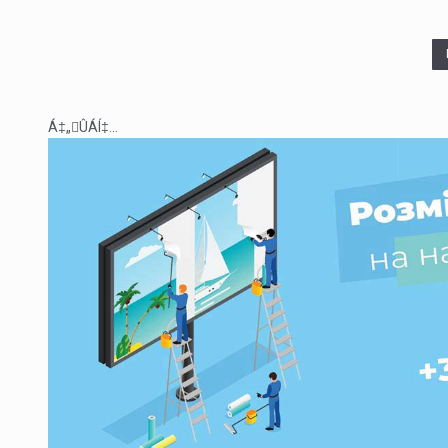
Á‡„ÛÁÍ‡...