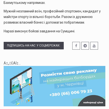
Бахмутському напрямках.
Мужній незламний воїн, професійний спортсмен, кандидат у
майстри спорту із вільної боротьби. Разом із дружиною
розвиває власний бізнес і допомагає побратимам.
Наразі виконує бойові завдання на Сумщині.
ПІДПИШИСЬ НА НАС У СОЦМЕРЕЖАХ:
Á‡„ÛÁÍ‡...