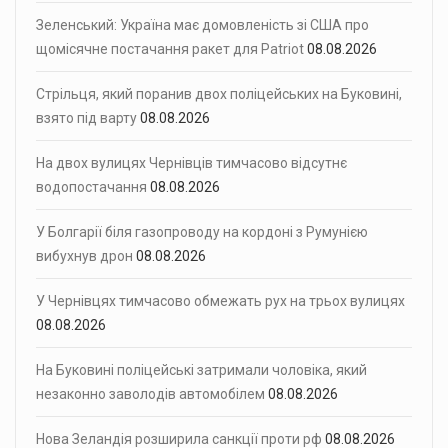
Зеленський: Україна має домовленість зі США про
щомісячне постачання ракет для Patriot
08.08.2026
Стрільця, який поранив двох поліцейських на Буковині,
взято під варту
08.08.2026
На двох вулицях Чернівців тимчасово відсутнє
водопостачання
08.08.2026
У Болгарії біля газопроводу на кордоні з Румунією
вибухнув дрон
08.08.2026
У Чернівцях тимчасово обмежать рух на трьох вулицях
08.08.2026
На Буковині поліцейські затримали чоловіка, який
незаконно заволодів автомобілем
08.08.2026
Нова Зеландія розширила санкції проти рф
08.08.2026