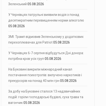
Зеленський
05.08.2026
У Чернівцях патрульні виявили водія з понад
десятикратним перевищенням норми алкоголю
05.08.2026
ЗМІ: Трамп відмовив Зеленському у додаткових
перехоплювачах для Patriot
05.08.2026
У Чернівцях 6-7 серпня відбудуться Дні донора:
потрібна кров усіх груп
05.08.2026
На Буковині викрили міжнародний канал
постачання психотропів: вилучено наркотиків і
прекурсорів на понад 40 млн грн
05.08.2026
За добу на Буковині сталося 13 надзвичайних
подій: горіли господарські будівлі, суха трава та
вагончик
05.08.2026