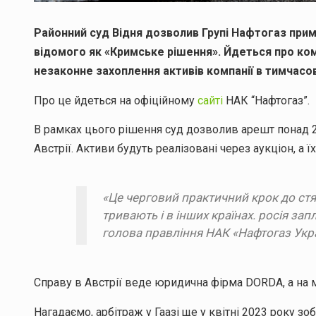
Районний суд Відня дозволив Групі Нафтогаз прим
відомого як «Кримське рішення». Йдеться про ко
незаконне захоплення активів компанії в тимчасо
Про це йдеться на офіційному
сайті
НАК “Нафтогаз”.
В рамках цього рішення суд дозволив арешт понад 20 
Австрії. Активи будуть реалізовані через аукціон, а 
«Це черговий практичний крок до стя
тривають і в інших країнах. росія за
голова правління НАК «Нафтогаз Укра
Справу в Австрії веде юридична фірма DORDA, а на мі
Нагадаємо, арбітраж у Гаазі ще у квітні 2023 року з