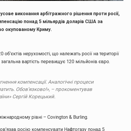
усове виконання арбітражного рішення проти росії,
мпенсацію понад 5 мільярдів доларів США за
во окупованому Криму.
об’єктів нерухомості, що належать росії на території
їх загальна вартість перевищує 120 мільйонів євро.
гнення компенсації. Аналогічні процеси
платить. Обов’язково!», – прокоментував
їни» Сергій Корецький.
жнародному рівні – Covington & Burling.
обов’язав росію компенсувати Нафтогазу понад 5