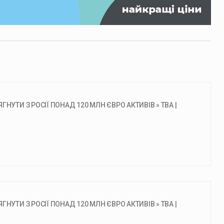
УТИ З РОСІЇ ПОНАД 120 МЛН ЄВРО АКТИВІВ » ТВА |
УТИ З РОСІЇ ПОНАД 120 МЛН ЄВРО АКТИВІВ » ТВА |