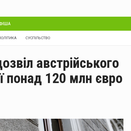
ФІША
ПОЛІТИКА
СУСПІЛЬСТВО
озвіл австрійського
ії понад 120 млн євро