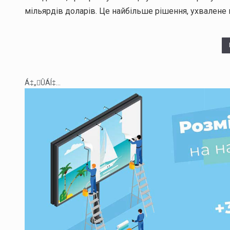
мільярдів доларів. Це найбільше рішення, ухвалене 
Á‡„ÛÁÍ‡...