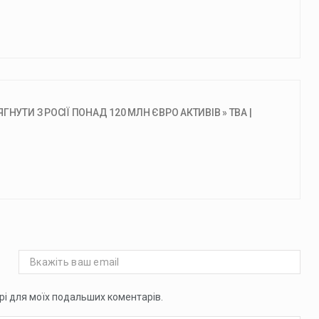
УТИ З РОСІЇ ПОНАД 120 МЛН ЄВРО АКТИВІВ » ТВА |
ері для моїх подальших коментарів.