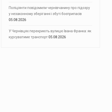
Поліціянти повідомили чернівчанину про підозру
у незаконному зберіганні і збуті боєприпасів
05.08.2026
У Чернівцях перекриють вулицю Івана Франка: як
курсуватиме транспорт
05.08.2026