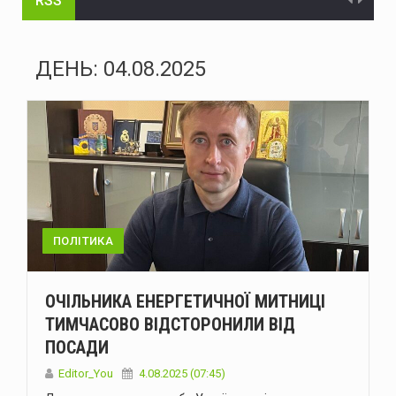
RSS
На Буковині судитимуть голову громади та інженера технагляду за розтрату понад 15 млн грн на будівництві укриття для школи
На Буковині судитимуть жителя Дніпра за організацію незаконного переправлення ухилянтів до Молдови
ДЕНЬ:
04.08.2025
На Буковині за добу сталося 15 надзвичайних подій: горіли автомобілі, квартира та сухостій
Через аварію на бульварі Героїв Крут у Чернівцях до вечора не буде води в низці будинків
Зеленський доручив підготувати спеціальну санкційну операцію проти рф
У липні буковинська «швидка» понад тисячу разів виїжджала на виклики у громадських місцях через спеку
Президент офіційно встановив День військ зв'язку та кібербезпеки ЗСУ
ПОЛІТИКА
У Чернівцях п'яний водій Mercedes спричинив ДТП: у крові виявили 2,57 проміле алкоголю
ОЧІЛЬНИКА ЕНЕРГЕТИЧНОЇ МИТНИЦІ
У Чернівцях через аварію на Південно-Кільцевій майже на добу відключать воду у низці будинків
ТИМЧАСОВО ВІДСТОРОНИЛИ ВІД
ПОСАДИ
У Чернівцях 6-7 серпня відбудуться Дні донора: потрібна кров усіх груп
Editor_You
4.08.2025 (07:45)