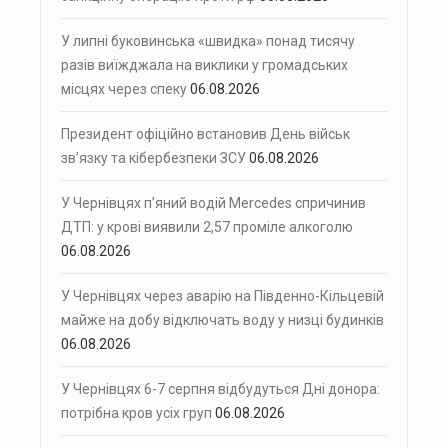
У липні буковинська «швидка» понад тисячу
разів виїжджала на виклики у громадських
місцях через спеку
06.08.2026
Президент офіційно встановив День військ
зв’язку та кібербезпеки ЗСУ
06.08.2026
У Чернівцях п’яний водій Mercedes спричинив
ДТП: у крові виявили 2,57 проміле алкоголю
06.08.2026
У Чернівцях через аварію на Південно-Кільцевій
майже на добу відключать воду у низці будинків
06.08.2026
У Чернівцях 6-7 серпня відбудуться Дні донора:
потрібна кров усіх груп
06.08.2026