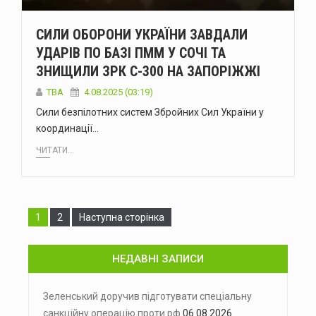
СИЛИ ОБОРОНИ УКРАЇНИ ЗАВДАЛИ
УДАРІВ ПО БАЗІ ПММ У СОЧІ ТА
ЗНИЩИЛИ ЗРК С-300 НА ЗАПОРІЖЖІ
ТВА
4.08.2025 (03:19)
Сили безпілотних систем Збройних Сил України у
координації…
ЧИТАТИ...
Сторінка
Сторінка
1
2
Наступна сторінка
НЕДАВНІ ЗАПИСИ
Зеленський доручив підготувати спеціальну
санкційну операцію проти рф
06.08.2026