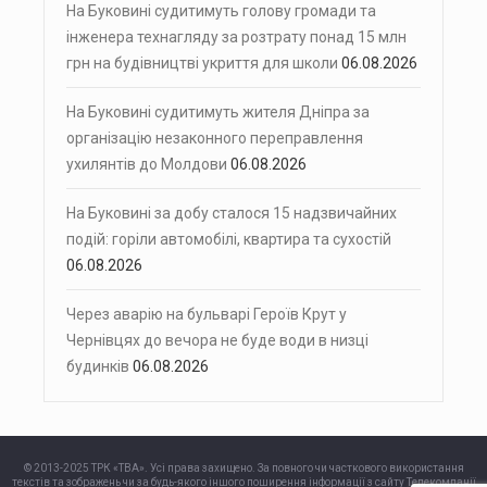
На Буковині судитимуть голову громади та
інженера технагляду за розтрату понад 15 млн
грн на будівництві укриття для школи
06.08.2026
На Буковині судитимуть жителя Дніпра за
організацію незаконного переправлення
ухилянтів до Молдови
06.08.2026
На Буковині за добу сталося 15 надзвичайних
подій: горіли автомобілі, квартира та сухостій
06.08.2026
Через аварію на бульварі Героїв Крут у
Чернівцях до вечора не буде води в низці
будинків
06.08.2026
© 2013-2025 ТРК «ТВА». Усі права захищено. За повного чи часткового використання
текстів та зображень чи за будь-якого іншого поширення інформації з сайту Телекомпанії