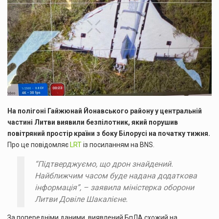
На полігоні Гайжюнай Йонавського району у центральній
частині Литви виявили безпілотник, який порушив
повітряний простір країни з боку Білорусі на початку тижня.
Про це повідомляє
LRT
із посиланням на BNS.
“Підтверджуємо, що дрон знайдений.
Найближчим часом буде надана додаткова
інформація”, – заявила міністерка оборони
Литви Довіле Шакалієне.
За попередніми даними, виявлений БпЛА схожий на