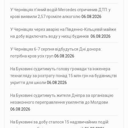
У Чернівцях п’яний водій Mercedes спричинив ДТП: у
крові виявили 2,57 проміле алкоголю
06.08.2026
У Чернівцях через аварію на Південно-Кільцевій майже
на добу відключать воду у низці будинків
06.08.2026
У Чернівцях 6-7 серпня відбудуться Дні донора:
потрібна кров усіх груп
06.08.2026
На Буковині судитимуть голову громади та інженера
технагляду за розтрату понад 15 млн грн на будівництві
укриття для школи
06.08.2026
На Буковині судитимуть жителя Дніпра за організацію
незаконного переправлення ухилянтів до Молдови
06.08.2026
На Буковині за добу сталося 15 надзвичайних подій: