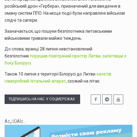
російський дрон «Гербера», призначений для введення в
оману систем ППО. На місце події були направлені військові
слідчі та сапери.
Зазначається, що пошуки безпілотника литовськими
військовими тривали майже тиждень.
До слова, вранці 28 липня невстановлений
безпілотник
порушив повітряний простір Литви, залетівши з
боку Білорусі.
Також 10 липня з території Білорусі до Литви
залетів
саморобний літальний апарат
, схожий на літак.
ПІДПИШИСЬ НА НАС У СОЦМЕРЕЖАХ:
Á‡„ÛÁÍ‡...