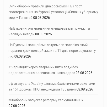
Сили оборони уразили два російські НПЗ і пост
спостереження на буровій установці «Сиваш» у Чорному
морі – Генштаб
08.08.2026
На Буковині рятувальники ліквідовували пожежі та
наслідки негоди
08.08.2026
На Буковині поліцейські затримали чоловіка, який
поранив двох поліцейських та 11 днів переховувався у
лісі
08.08.2026
У Чернівцях через аварійний витік води без
водопостачання залишаться низка адрес
08.08.2026
рф атакувала Україну шістьма балістичними ракетами
та 151 дроном: ППО знешкодила 135 цілей
08.08.2026
Міноборони запускає реформу харчування ЗСУ
07.08.2026