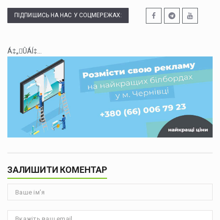
ПІДПИШИСЬ НА НАС У СОЦМЕРЕЖАХ:
Á‡„ÛÁÍ‡...
ЗАЛИШИТИ КОМЕНТАР