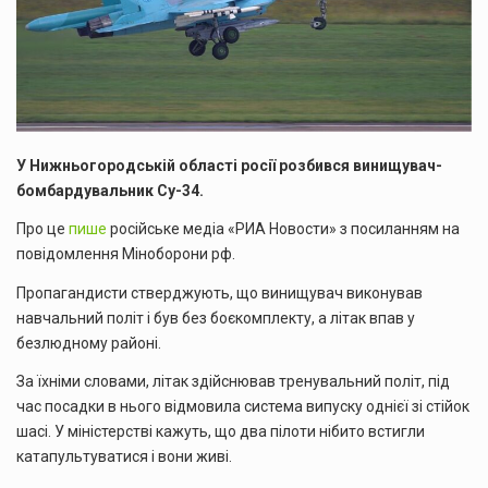
У Нижньогородській області росії розбився винищувач-
бомбардувальник Су-34.
Про це
пише
російське медіа «РИА Новости» з посиланням на
повідомлення Міноборони рф.
Пропагандисти стверджують, що винищувач виконував
навчальний політ і був без боєкомплекту, а літак впав у
безлюдному районі.
За їхніми словами, літак здійснював тренувальний політ, під
час посадки в нього відмовила система випуску однієї зі стійок
шасі. У міністерстві кажуть, що два пілоти нібито встигли
катапультуватися і вони живі.