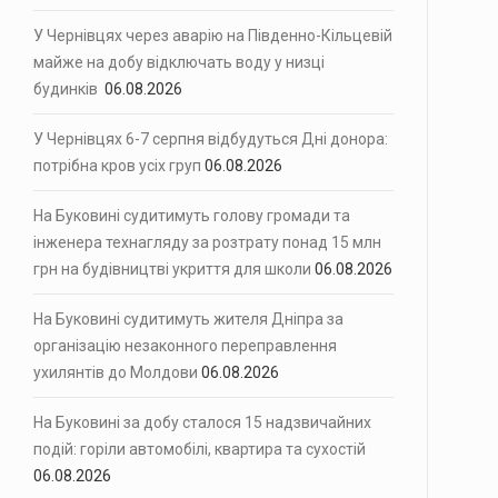
У Чернівцях через аварію на Південно-Кільцевій
майже на добу відключать воду у низці
будинків
06.08.2026
У Чернівцях 6-7 серпня відбудуться Дні донора:
потрібна кров усіх груп
06.08.2026
На Буковині судитимуть голову громади та
інженера технагляду за розтрату понад 15 млн
грн на будівництві укриття для школи
06.08.2026
На Буковині судитимуть жителя Дніпра за
організацію незаконного переправлення
ухилянтів до Молдови
06.08.2026
На Буковині за добу сталося 15 надзвичайних
подій: горіли автомобілі, квартира та сухостій
06.08.2026