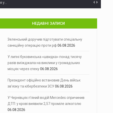
5 млн грн на будівництві укриття для школи
Прокурори Чер
 ухилянтів до Молдови
На Буковині повідомили про підозру…
НЕДАВНІ ЗАПИСИ
ухостій
Минулої доби на території Чернівецької…
будинків
У Чернівцях через аварійний витік…
Зеленський доручив підготувати спеціальну
санкційну операцію проти рф
06.08.2026
нт України Володимир Зеленський доручив…
У липні буковинська «швидка» понад тисячу
ьких місцях через спеку
Спекотна погода збільшила навантаження на…
разів виїжджала на виклики у громадських
місцях через спеку
06.08.2026
 Володимир Зеленський підписав указ…
лкоголю
Президент офіційно встановив День військ
У Чернівцях патрульні притягнули до…
зв’язку та кібербезпеки ЗСУ
06.08.2026
 низці будинків
У Чернівцях через аварійний витік…
У Чернівцях п’яний водій Mercedes спричинив
ня у…
ДТП: у крові виявили 2,57 проміле алкоголю
06.08.2026