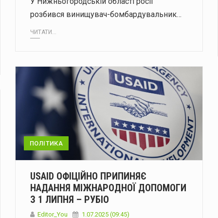
У Нижньогородській області росії
розбився винищувач-бомбардувальник…
ЧИТАТИ...
ПОЛІТИКА
USAID ОФІЦІЙНО ПРИПИНЯЄ
НАДАННЯ МІЖНАРОДНОЇ ДОПОМОГИ
З 1 ЛИПНЯ – РУБІО
Editor_You
1.07.2025 (09:45)