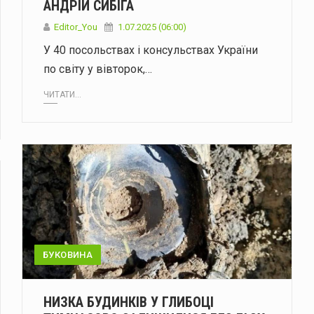
АНДРІЙ СИБІГА
Editor_You
1.07.2025 (06:00)
У 40 посольствах і консульствах України
по світу у вівторок,…
ЧИТАТИ...
БУКОВИНА
НИЗКА БУДИНКІВ У ГЛИБОЦІ