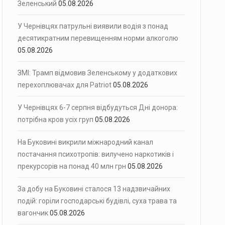
Зеленський
05.08.2026
У Чернівцях патрульні виявили водія з понад
десятикратним перевищенням норми алкоголю
05.08.2026
ЗМІ: Трамп відмовив Зеленському у додаткових
перехоплювачах для Patriot
05.08.2026
У Чернівцях 6-7 серпня відбудуться Дні донора:
потрібна кров усіх груп
05.08.2026
На Буковині викрили міжнародний канал
постачання психотропів: вилучено наркотиків і
прекурсорів на понад 40 млн грн
05.08.2026
За добу на Буковині сталося 13 надзвичайних
подій: горіли господарські будівлі, суха трава та
вагончик
05.08.2026