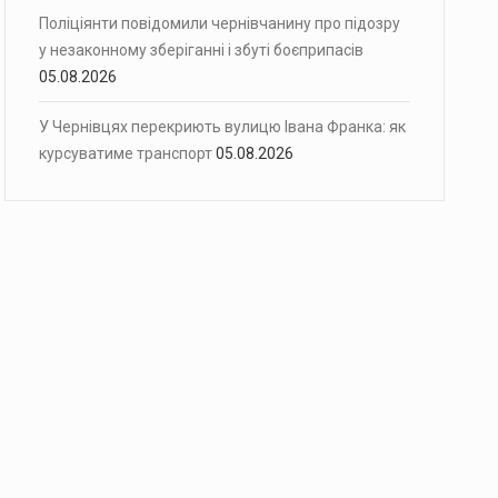
Поліціянти повідомили чернівчанину про підозру
у незаконному зберіганні і збуті боєприпасів
05.08.2026
У Чернівцях перекриють вулицю Івана Франка: як
курсуватиме транспорт
05.08.2026