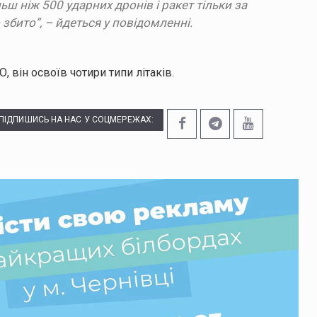
ьш ніж 500 ударних дронів і ракет тільки за
о збито”, – йдеться у повідомленні.
 він освоїв чотири типи літаків.
ПІДПИШИСЬ НА НАС У СОЦМЕРЕЖАХ: