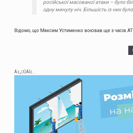
російської масованої атаки – було біл
одну минулу ніч. Більшість із них бул
Відомо, що Максим Устименко воював ще з часів АТО,
Á‡„ÛÁÍ‡...